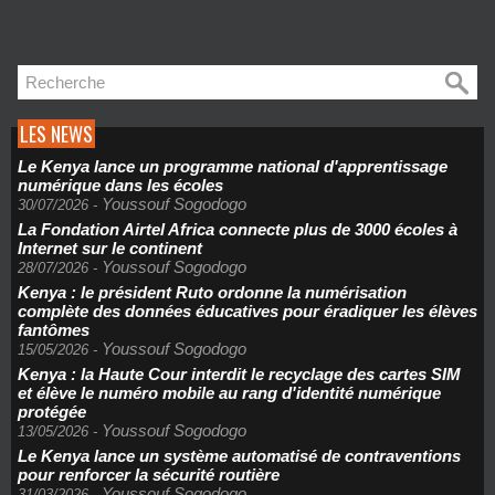
LES NEWS
Le Kenya lance un programme national d'apprentissage
numérique dans les écoles
Youssouf Sogodogo
30/07/2026
-
La Fondation Airtel Africa connecte plus de 3000 écoles à
Internet sur le continent
Youssouf Sogodogo
28/07/2026
-
Kenya : le président Ruto ordonne la numérisation
complète des données éducatives pour éradiquer les élèves
fantômes
Youssouf Sogodogo
15/05/2026
-
Kenya : la Haute Cour interdit le recyclage des cartes SIM
et élève le numéro mobile au rang d'identité numérique
protégée
Youssouf Sogodogo
13/05/2026
-
Le Kenya lance un système automatisé de contraventions
pour renforcer la sécurité routière
Youssouf Sogodogo
31/03/2026
-