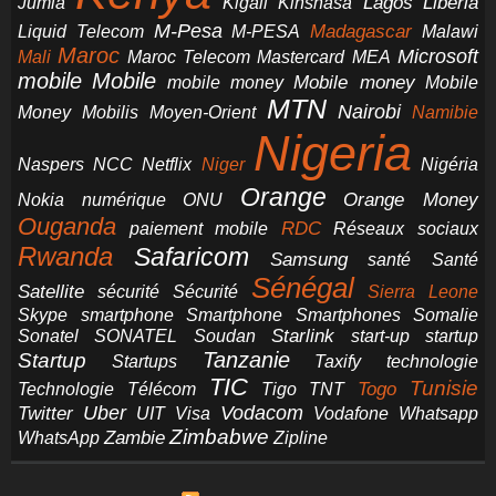
Jumia
Lagos
Liberia
Kigali
Kinshasa
M-Pesa
Madagascar
Liquid Telecom
M-PESA
Malawi
Maroc
Microsoft
Mali
Maroc Telecom
Mastercard
MEA
mobile
Mobile
Mobile money
Mobile
mobile money
MTN
Nairobi
Money
Mobilis
Moyen-Orient
Namibie
Nigeria
NCC
Naspers
Netflix
Niger
Nigéria
Orange
Orange Money
Nokia
numérique
ONU
Ouganda
RDC
paiement mobile
Réseaux sociaux
Rwanda
Safaricom
Samsung
santé
Santé
Sénégal
Satellite
sécurité
Sécurité
Sierra Leone
smartphone
Smartphones
Skype
Smartphone
Somalie
Starlink
start-up
startup
Sonatel
SONATEL
Soudan
Tanzanie
Startup
technologie
Startups
Taxify
TIC
Tunisie
Technologie
Télécom
Tigo
Togo
TNT
Uber
Vodacom
Twitter
UIT
Visa
Vodafone
Whatsapp
Zimbabwe
Zambie
WhatsApp
Zipline