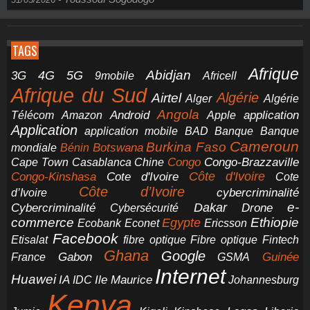
TAGS
Afrique
5G
Abidjan
4G
3G
Africell
9mobile
Afrique du Sud
Airtel
Algérie
Alger
Algérie
Angola
application
Android
Télécom
Amazon
Apple
Application
application mobile
BAD
Banque
Banque
Cameroun
Burkina Faso
Botswana
mondiale
Bénin
Congo-Brazzaville
Chine
Congo
Cape Town
Casablanca
Cote d'Ivoire
Côte d'Ivoire
Congo-Kinshasa
Cote
Côte d’Ivoire
cybercriminalité
d’Ivoire
e-
Dakar
Cybercriminalité
Cybersécurité
Drone
commerce
Ethiopie
Egypte
Ericsson
Ecobank
Econet
Facebook
Etisalat
fibre optique
Fibre optique
Fintech
Ghana
Google
Gabon
Guinée
France
GSMA
Internet
Huawei
IA
Ile Maurice
IDC
Johannesburg
Kenya