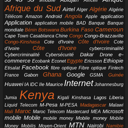
4G
3G
Africell
9mobile
Afrique du Sud
Airtel
Algérie
Alger
Algérie
Angola
application
Android
Télécom
Amazon
Apple
Application
application mobile
BAD
Banque
Banque
Cameroun
Burkina Faso
Botswana
mondiale
Bénin
Congo-Brazzaville
Chine
Congo
Cape Town
Casablanca
Cote d'Ivoire
Côte d'Ivoire
Congo-Kinshasa
Cote
Côte d’Ivoire
cybercriminalité
d’Ivoire
e-
Dakar
Cybercriminalité
Cybersécurité
Drone
commerce
Ethiopie
Egypte
Ericsson
Ecobank
Econet
Facebook
Etisalat
fibre optique
Fibre optique
Fintech
Ghana
Google
Gabon
Guinée
France
GSMA
Internet
Huawei
IA
Ile Maurice
IDC
Johannesburg
Kenya
Jumia
Lagos
Liberia
Kigali
Kinshasa
M-Pesa
Madagascar
Liquid Telecom
M-PESA
Malawi
Maroc
Microsoft
Mali
Maroc Telecom
Mastercard
MEA
mobile
Mobile
Mobile money
Mobile
mobile money
MTN
Nairobi
Money
Mobilis
Moyen-Orient
Namibie