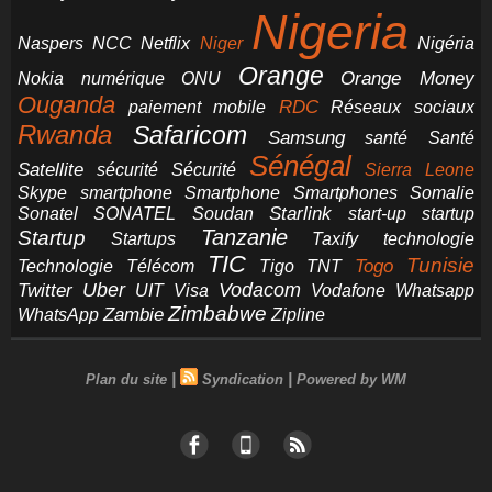
Nigeria
NCC
Naspers
Netflix
Niger
Nigéria
Orange
Orange Money
Nokia
numérique
ONU
Ouganda
RDC
paiement mobile
Réseaux sociaux
Rwanda
Safaricom
Samsung
santé
Santé
Sénégal
Satellite
sécurité
Sécurité
Sierra Leone
smartphone
Smartphones
Skype
Smartphone
Somalie
Starlink
start-up
startup
Sonatel
SONATEL
Soudan
Tanzanie
Startup
technologie
Startups
Taxify
TIC
Tunisie
Technologie
Télécom
Tigo
Togo
TNT
Uber
Vodacom
Twitter
UIT
Visa
Vodafone
Whatsapp
Zimbabwe
Zambie
WhatsApp
Zipline
|
|
Plan du site
Syndication
Powered by WM