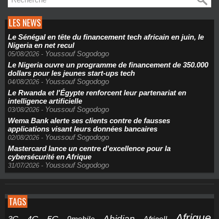
LES NEWS
Le Sénégal en tête du financement tech africain en juin, le
Nigeria en net recul
Youssouf Sogodogo
05/08/2026
-
Le Nigeria ouvre un programme de financement de 350.000
dollars pour les jeunes start-ups tech
Youssouf Sogodogo
04/08/2026
-
Le Rwanda et l'Égypte renforcent leur partenariat en
intelligence artificielle
Youssouf Sogodogo
03/08/2026
-
Wema Bank alerte ses clients contre de fausses
applications visant leurs données bancaires
Youssouf Sogodogo
02/08/2026
-
Mastercard lance un centre d'excellence pour la
cybersécurité en Afrique
Youssouf Sogodogo
31/07/2026
-
TAGS
Afrique
5G
Abidjan