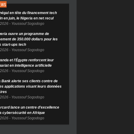
NEWS
négal en tête du financement tech
in en juin, le Nigeria en net recul
/2026
-
Youssouf Sogodogo
geria ouvre un programme de
cement de 350.000 dollars pour les
s start-ups tech
/2026
-
Youssouf Sogodogo
anda et l'Égypte renforcent leur
ariat en intelligence artificielle
/2026
-
Youssouf Sogodogo
Bank alerte ses clients contre de
es applications visant leurs données
ires
/2026
-
Youssouf Sogodogo
rcard lance un centre d'excellence
la cybersécurité en Afrique
/2026
-
Youssouf Sogodogo