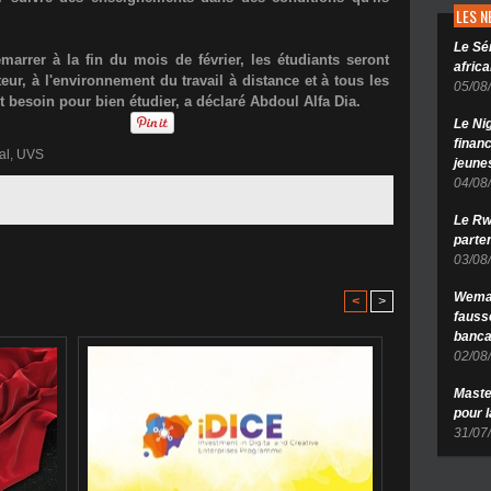
LES 
Le Sé
arrer à la fin du mois de février, les étudiants seront
africa
teur, à l'environnement du travail à distance et à tous les
05/08
t besoin pour bien étudier, a déclaré Abdoul Alfa Dia.
Le Ni
finan
al
,
UVS
jeune
04/08
Le Rw
parten
03/08
Wema 
<
>
fauss
banca
02/08
Maste
pour 
31/07