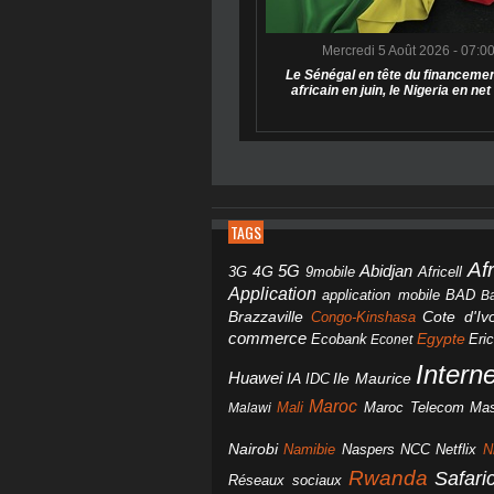
Mercredi 5 Août 2026 - 07:0
Le Sénégal en tête du financemen
africain en juin, le Nigeria en net
TAGS
Af
Abidjan
4G
5G
3G
Africell
9mobile
Application
BAD
application mobile
B
Brazzaville
Congo-Kinshasa
Cote d'Ivo
commerce
Egypte
Eri
Ecobank
Econet
Intern
Huawei
IA
IDC
Ile Maurice
Maroc
Mali
Maroc Telecom
Mas
Malawi
Nairobi
Namibie
NCC
Naspers
Netflix
N
Rwanda
Safar
Réseaux sociaux