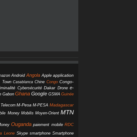
Angola
Android
application
mazon
Apple
Chine
Congo
Congo-
 Town
Casablanca
Dakar
e-
minalité
Cybersécurité
Drone
Ghana
Google
Gabon
GSMA
Guinée
e
M-Pesa
d Telecom
M-PESA
Madagascar
MTN
bile Money
Mobilis
Moyen-Orient
Ouganda
Money
RDC
paiement mobile
smartphone
ra Leone
Skype
Smartphone