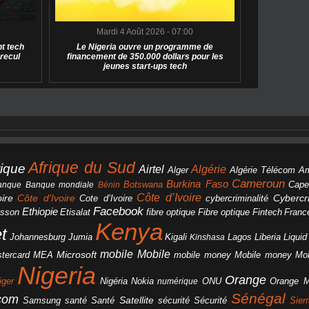
0
Mardi 4 Août 2026 - 07:00
t tech
Le Nigeria ouvre un programme de
 recul
financement de 350.000 dollars pour les
jeunes start-ups tech
Afrique du Sud
rique
Algérie
Airtel
Alger
Algérie Télécom
A
Cameroun
Burkina Faso
Botswana
anque
Banque mondiale
Bénin
Cape
Côte d’Ivoire
Côte d'Ivoire
ire
cybercriminalité
Cybercri
Cote d’Ivoire
Facebook
Ethiopie
csson
Etisalat
fibre optique
Fibre optique
Fintech
Franc
Kenya
et
Johannesburg
Jumia
Lagos
Liberia
Liqui
Kigali
Kinshasa
mobile
Mobile
Microsoft
tercard
Mobile money
Mo
MEA
mobile money
Nigeria
Orange
Orange 
iger
Nigéria
Nokia
numérique
ONU
Sénégal
icom
Samsung
santé
Satellite
Santé
sécurité
Sécurité
Sier