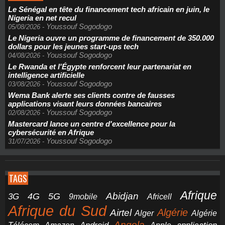
Le Sénégal en tête du financement tech africain en juin, le
Nigeria en net recul
Youssouf Sogodogo
05/08/2026
-
Le Nigeria ouvre un programme de financement de 350.000
dollars pour les jeunes start-ups tech
Youssouf Sogodogo
04/08/2026
-
Le Rwanda et l'Égypte renforcent leur partenariat en
intelligence artificielle
Youssouf Sogodogo
03/08/2026
-
Wema Bank alerte ses clients contre de fausses
applications visant leurs données bancaires
Youssouf Sogodogo
02/08/2026
-
Mastercard lance un centre d'excellence pour la
cybersécurité en Afrique
Youssouf Sogodogo
31/07/2026
-
TAGS
Afrique
5G
Abidjan
4G
3G
Africell
9mobile
Afrique du Sud
Airtel
Algérie
Alger
Algérie
Angola