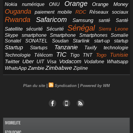
Orange
Orange Money
Nokia
numérique
ONU
Ouganda
RDC
paiement mobile
Réseaux sociaux
Rwanda
Safaricom
Samsung
santé
Santé
Sénégal
Satellite
sécurité
Sécurité
Sierra Leone
smartphone
Smartphones
Skype
Smartphone
Somalie
Starlink
start-up
startup
Sonatel
SONATEL
Soudan
Tanzanie
Startup
technologie
Startups
Taxify
TIC
Tunisie
Technologie
Télécom
Tigo
Togo
TNT
Uber
Vodacom
Twitter
UIT
Visa
Vodafone
Whatsapp
Zimbabwe
Zambie
WhatsApp
Zipline
|
|
Plan du site
Syndication
Powered by WM
IVOIRELITE
ECOLOCHIC