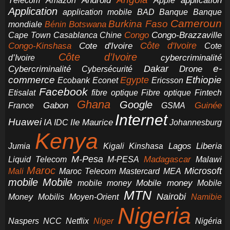
application
Android
Télécom
Amazon
Apple
Application
application mobile
BAD
Banque
Banque
Cameroun
Burkina Faso
Botswana
mondiale
Bénin
Congo-Brazzaville
Chine
Congo
Cape Town
Casablanca
Cote d'Ivoire
Côte d'Ivoire
Congo-Kinshasa
Cote
Côte d’Ivoire
cybercriminalité
d’Ivoire
e-
Dakar
Cybercriminalité
Cybersécurité
Drone
commerce
Ethiopie
Egypte
Ericsson
Ecobank
Econet
Facebook
Etisalat
fibre optique
Fibre optique
Fintech
Ghana
Google
Gabon
Guinée
France
GSMA
Internet
Huawei
IA
Ile Maurice
IDC
Johannesburg
Kenya
Jumia
Lagos
Liberia
Kigali
Kinshasa
M-Pesa
Madagascar
Liquid Telecom
M-PESA
Malawi
Maroc
Microsoft
Mali
Maroc Telecom
Mastercard
MEA
mobile
Mobile
Mobile money
Mobile
mobile money
MTN
Nairobi
Money
Mobilis
Moyen-Orient
Namibie
Nigeria
NCC
Naspers
Netflix
Niger
Nigéria