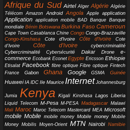
Afrique du Sud
Airtel
Algérie
Alger
Algérie
Angola
application
Android
Télécom
Amazon
Apple
Application
application mobile
BAD
Banque
Banque
Cameroun
Burkina Faso
Botswana
mondiale
Bénin
Congo-Brazzaville
Chine
Congo
Cape Town
Casablanca
Cote d'Ivoire
Côte d'Ivoire
Congo-Kinshasa
Cote
Côte d’Ivoire
cybercriminalité
d’Ivoire
e-
Dakar
Cybercriminalité
Cybersécurité
Drone
commerce
Ethiopie
Egypte
Ericsson
Ecobank
Econet
Facebook
Etisalat
fibre optique
Fibre optique
Fintech
Ghana
Google
Gabon
Guinée
France
GSMA
Internet
Huawei
IA
Ile Maurice
IDC
Johannesburg
Kenya
Jumia
Lagos
Liberia
Kigali
Kinshasa
M-Pesa
Madagascar
Liquid Telecom
M-PESA
Malawi
Maroc
Microsoft
Mali
Maroc Telecom
Mastercard
MEA
mobile
Mobile
Mobile money
Mobile
mobile money
MTN
Nairobi
Money
Mobilis
Moyen-Orient
Namibie