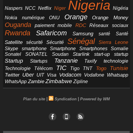
Nigeria
NCC
Naspers
Netflix
Niger
Nigéria
Orange
Orange Money
Nokia
numérique
ONU
Ouganda
RDC
paiement mobile
Réseaux sociaux
Rwanda
Safaricom
Samsung
santé
Santé
Sénégal
Satellite
sécurité
Sécurité
Sierra Leone
smartphone
Smartphones
Skype
Smartphone
Somalie
Starlink
start-up
startup
Sonatel
SONATEL
Soudan
Tanzanie
Startup
technologie
Startups
Taxify
TIC
Tunisie
Technologie
Télécom
Tigo
Togo
TNT
Uber
Vodacom
Twitter
UIT
Visa
Vodafone
Whatsapp
Zimbabwe
Zambie
WhatsApp
Zipline
|
|
Plan du site
Syndication
Powered by WM