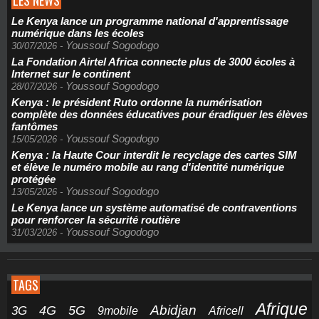
LES NEWS
Le Kenya lance un programme national d'apprentissage
numérique dans les écoles
Youssouf Sogodogo
30/07/2026
-
La Fondation Airtel Africa connecte plus de 3000 écoles à
Internet sur le continent
Youssouf Sogodogo
28/07/2026
-
Kenya : le président Ruto ordonne la numérisation
complète des données éducatives pour éradiquer les élèves
fantômes
Youssouf Sogodogo
15/05/2026
-
Kenya : la Haute Cour interdit le recyclage des cartes SIM
et élève le numéro mobile au rang d'identité numérique
protégée
Youssouf Sogodogo
13/05/2026
-
Le Kenya lance un système automatisé de contraventions
pour renforcer la sécurité routière
Youssouf Sogodogo
31/03/2026
-
TAGS
Afrique
5G
Abidjan
4G
3G
Africell
9mobile