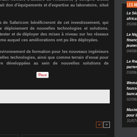
LES 
ait don d'équipements et d'expertise au laboratoire, situé
Le Sé
africa
s de Safaricom bénéficieront de cet investissement, qui
05/08
e déploiement de nouvelles technologies et solutions.
tester et de déployer des mises à niveau sur les réseaux
Le Ni
thme auquel ces améliorations ont pu être déployées.
finan
jeune
04/08
'environnement de formation pour les nouveaux ingénieurs
uvelles technologies, ainsi que comme terrain d'essai pour
Le Rw
re développées au sein de nouvelles solutions de
parten
03/08
Wema 
fauss
banca
02/08
Maste
pour 
31/07
<
>