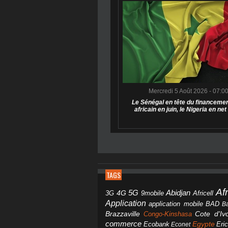
Mercredi 5 Août 2026 - 07:0
Le Sénégal en tête du financemen
africain en juin, le Nigeria en net
TAGS
Af
Abidjan
4G
5G
3G
Africell
9mobile
Application
BAD
application mobile
B
Brazzaville
Congo-Kinshasa
Cote d'Ivo
commerce
Egypte
Eri
Ecobank
Econet