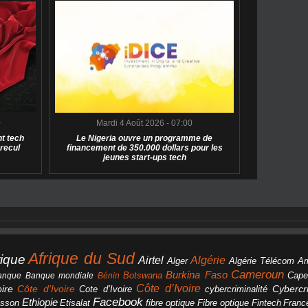
0
Mardi 4 Août 2026 - 07:00
t tech
Le Nigeria ouvre un programme de
 recul
financement de 350.000 dollars pour les
jeunes start-ups tech
Afrique du Sud
rique
Algérie
Airtel
Alger
Algérie Télécom
A
Cameroun
Burkina Faso
Botswana
anque
Banque mondiale
Bénin
Cape
Côte d’Ivoire
Côte d'Ivoire
ire
cybercriminalité
Cybercri
Cote d’Ivoire
Facebook
Ethiopie
csson
Etisalat
fibre optique
Fibre optique
Fintech
Franc