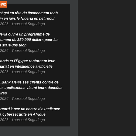
NEWS
négal en tête du financement tech
in en juin, le Nigeria en net recul
/2026
-
Youssouf Sogodogo
geria ouvre un programme de
cement de 350.000 dollars pour les
s start-ups tech
/2026
-
Youssouf Sogodogo
anda et l'Égypte renforcent leur
ariat en intelligence artificielle
/2026
-
Youssouf Sogodogo
Bank alerte ses clients contre de
es applications visant leurs données
ires
/2026
-
Youssouf Sogodogo
rcard lance un centre d'excellence
la cybersécurité en Afrique
/2026
-
Youssouf Sogodogo