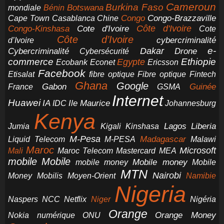
Cameroun
Burkina Faso
Botswana
mondiale
Bénin
Congo-Brazzaville
Chine
Congo
Cape Town
Casablanca
Cote d'Ivoire
Côte d'Ivoire
Congo-Kinshasa
Cote
Côte d’Ivoire
cybercriminalité
d’Ivoire
e-
Dakar
Cybercriminalité
Cybersécurité
Drone
commerce
Ethiopie
Egypte
Ericsson
Ecobank
Econet
Facebook
Etisalat
fibre optique
Fibre optique
Fintech
Ghana
Google
Gabon
Guinée
France
GSMA
Internet
Huawei
IA
Ile Maurice
IDC
Johannesburg
Kenya
Jumia
Lagos
Liberia
Kigali
Kinshasa
M-Pesa
Madagascar
Liquid Telecom
M-PESA
Malawi
Maroc
Microsoft
Mali
Maroc Telecom
Mastercard
MEA
mobile
Mobile
Mobile money
Mobile
mobile money
MTN
Nairobi
Money
Mobilis
Moyen-Orient
Namibie
Nigeria
NCC
Naspers
Netflix
Niger
Nigéria
Orange
Orange Money
Nokia
numérique
ONU