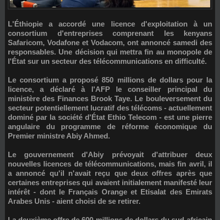
L'Éthiopie a accordé une licence d'exploitation à un
consortium d'entreprises comprenant les kenyans
Safaricom, Vodafone et Vodacom, ont annoncé samedi des
responsables. Une décision qui mettra fin au monopole de
l'État sur un secteur des télécommunications en difficulté.
Le consortium a proposé 850 millions de dollars pour la
licence, a déclaré à l'AFP le conseiller principal du
ministère des Finances
Brook Taye
. Le bouleversement du
secteur potentiellement lucratif des télécoms - actuellement
dominé par la société d'État
Ethio Telecom
- est une pierre
angulaire du programme de réforme économique du
Premier ministre
Abiy Ahmed
.
Le gouvernement d'Abiy prévoyait d'attribuer deux
nouvelles licences de télécommunications, mais fin avril, il
a annoncé qu'il n'avait reçu que deux offres après que
certaines entreprises qui avaient initialement manifesté leur
intérêt - dont le Français Orange et Etisalat des Emirats
Arabes Unis - aient choisi de se retirer.
La deuxième offre de 600 millions de dollars du sud-africain