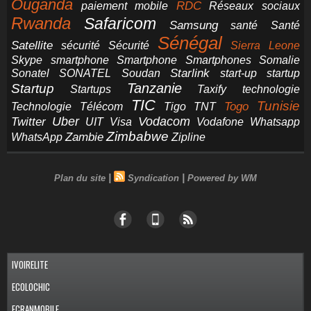
Ouganda
RDC
paiement mobile
Réseaux sociaux
Rwanda
Safaricom
Samsung
santé
Santé
Sénégal
Satellite
sécurité
Sécurité
Sierra Leone
smartphone
Smartphones
Skype
Smartphone
Somalie
Starlink
start-up
startup
Sonatel
SONATEL
Soudan
Tanzanie
Startup
technologie
Startups
Taxify
TIC
Tunisie
Technologie
Télécom
Tigo
Togo
TNT
Uber
Vodacom
Twitter
UIT
Visa
Vodafone
Whatsapp
Zimbabwe
Zambie
WhatsApp
Zipline
|
|
Plan du site
Syndication
Powered by WM
IVOIRELITE
ECOLOCHIC
ECRANMOBILE