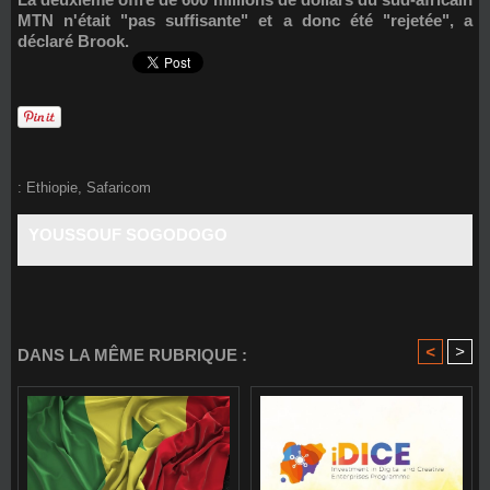
MTN n'était "pas suffisante" et a donc été "rejetée", a
déclaré Brook.
:
Ethiopie
,
Safaricom
YOUSSOUF SOGODOGO
<
>
DANS LA MÊME RUBRIQUE :