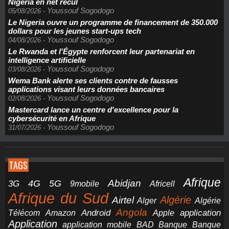
Nigeria en net recul
Youssouf Sogodogo
05/08/2026
-
Le Nigeria ouvre un programme de financement de 350.000
dollars pour les jeunes start-ups tech
Youssouf Sogodogo
04/08/2026
-
Le Rwanda et l'Égypte renforcent leur partenariat en
intelligence artificielle
Youssouf Sogodogo
03/08/2026
-
Wema Bank alerte ses clients contre de fausses
applications visant leurs données bancaires
Youssouf Sogodogo
02/08/2026
-
Mastercard lance un centre d'excellence pour la
cybersécurité en Afrique
Youssouf Sogodogo
31/07/2026
-
TAGS
Afrique
5G
Abidjan
4G
3G
Africell
9mobile
Afrique du Sud
Airtel
Algérie
Alger
Algérie
Angola
application
Android
Télécom
Amazon
Apple
Application
application mobile
BAD
Banque
Banque