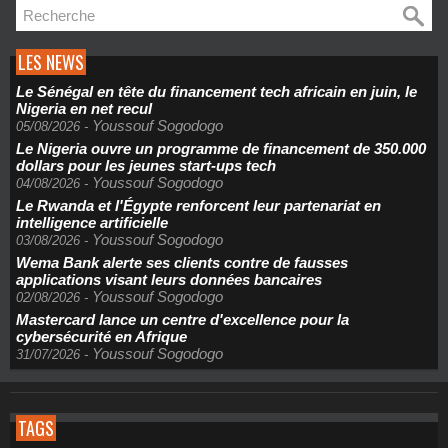
LES NEWS
Le Sénégal en tête du financement tech africain en juin, le
Nigeria en net recul
Youssouf Sogodogo
05/08/2026
-
Le Nigeria ouvre un programme de financement de 350.000
dollars pour les jeunes start-ups tech
Youssouf Sogodogo
04/08/2026
-
Le Rwanda et l'Égypte renforcent leur partenariat en
intelligence artificielle
Youssouf Sogodogo
03/08/2026
-
Wema Bank alerte ses clients contre de fausses
applications visant leurs données bancaires
Youssouf Sogodogo
02/08/2026
-
Mastercard lance un centre d'excellence pour la
cybersécurité en Afrique
Youssouf Sogodogo
31/07/2026
-
TAGS