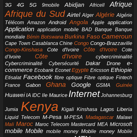
Afrique
5G
Abidjan
4G
3G
Africell
9mobile
Afrique du Sud
Airtel
Algérie
Alger
Algérie
Angola
application
Android
Télécom
Amazon
Apple
Application
application mobile
BAD
Banque
Banque
Cameroun
Burkina Faso
Botswana
mondiale
Bénin
Congo-Brazzaville
Chine
Congo
Cape Town
Casablanca
Cote d'Ivoire
Côte d'Ivoire
Congo-Kinshasa
Cote
Côte d’Ivoire
cybercriminalité
d’Ivoire
e-
Dakar
Cybercriminalité
Cybersécurité
Drone
commerce
Ethiopie
Egypte
Ericsson
Ecobank
Econet
Facebook
Etisalat
fibre optique
Fibre optique
Fintech
Ghana
Google
Gabon
Guinée
France
GSMA
Internet
Huawei
IA
Ile Maurice
IDC
Johannesburg
Kenya
Jumia
Lagos
Liberia
Kigali
Kinshasa
M-Pesa
Madagascar
Liquid Telecom
M-PESA
Malawi
Maroc
Microsoft
Mali
Maroc Telecom
Mastercard
MEA
mobile
Mobile
Mobile money
Mobile
mobile money