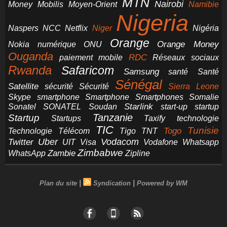
MTN
Nairobi
Money
Mobilis
Moyen-Orient
Namibie
Nigeria
NCC
Naspers
Netflix
Niger
Nigéria
Orange
Orange Money
Nokia
numérique
ONU
Ouganda
RDC
paiement mobile
Réseaux sociaux
Rwanda
Safaricom
Samsung
santé
Santé
Sénégal
Satellite
sécurité
Sécurité
Sierra Leone
smartphone
Smartphones
Skype
Smartphone
Somalie
Starlink
start-up
startup
Sonatel
SONATEL
Soudan
Tanzanie
Startup
technologie
Startups
Taxify
TIC
Tunisie
Technologie
Télécom
Tigo
Togo
TNT
Uber
Vodacom
Twitter
UIT
Visa
Vodafone
Whatsapp
Zimbabwe
Zambie
WhatsApp
Zipline
|
|
Plan du site
Syndication
Powered by WM