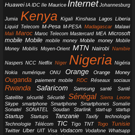
Internet
Huawei
IA
Ile Maurice
IDC
Johannesburg
Kenya
Jumia
Lagos
Liberia
Kigali
Kinshasa
M-Pesa
Madagascar
Liquid Telecom
M-PESA
Malawi
Maroc
Microsoft
Mali
Maroc Telecom
Mastercard
MEA
mobile
Mobile
Mobile money
Mobile
mobile money
MTN
Nairobi
Money
Mobilis
Moyen-Orient
Namibie
Nigeria
NCC
Naspers
Netflix
Niger
Nigéria
Orange
Orange Money
Nokia
numérique
ONU
Ouganda
RDC
paiement mobile
Réseaux sociaux
Rwanda
Safaricom
Samsung
santé
Santé
Sénégal
Satellite
sécurité
Sécurité
Sierra Leone
smartphone
Smartphones
Skype
Smartphone
Somalie
Starlink
start-up
startup
Sonatel
SONATEL
Soudan
Tanzanie
Startup
technologie
Startups
Taxify
TIC
Tunisie
Technologie
Télécom
Tigo
Togo
TNT
Uber
Vodacom
Twitter
UIT
Visa
Vodafone
Whatsapp