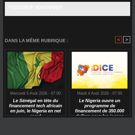
YOUSSOUF SOGODOGO
<
>
DANS LA MÊME RUBRIQUE :
Mercredi 5 Août 2026 - 07:00
Mardi 4 Août 2026 - 07:00
Le Sénégal en tête du
Le Nigeria ouvre un
financement tech africain
programme de
en juin, le Nigeria en net
financement de 350.000
recul
dollars pour les jeunes
start-ups tech