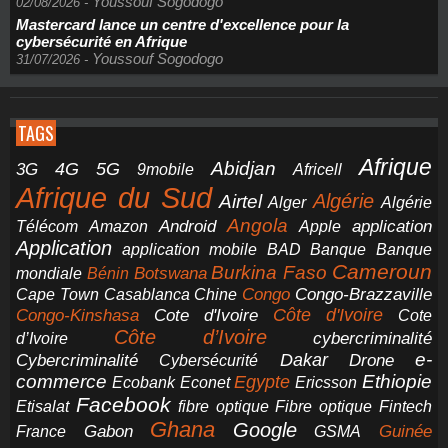
Youssouf Sogodogo
02/08/2026
-
Mastercard lance un centre d'excellence pour la
cybersécurité en Afrique
Youssouf Sogodogo
31/07/2026
-
TAGS
Afrique
5G
Abidjan
4G
3G
Africell
9mobile
Afrique du Sud
Airtel
Algérie
Alger
Algérie
Angola
application
Android
Télécom
Amazon
Apple
Application
application mobile
BAD
Banque
Banque
Cameroun
Burkina Faso
Botswana
mondiale
Bénin
Congo-Brazzaville
Chine
Congo
Cape Town
Casablanca
Cote d'Ivoire
Côte d'Ivoire
Congo-Kinshasa
Cote
Côte d’Ivoire
cybercriminalité
d’Ivoire
e-
Dakar
Cybercriminalité
Cybersécurité
Drone
commerce
Ethiopie
Egypte
Ericsson
Ecobank
Econet
Facebook
Etisalat
fibre optique
Fibre optique
Fintech
Ghana
Google
Gabon
Guinée
France
GSMA