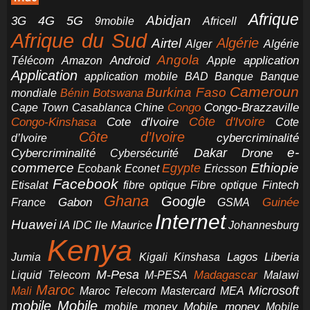
Afrique
5G
Abidjan
4G
3G
Africell
9mobile
Afrique du Sud
Airtel
Algérie
Alger
Algérie
Angola
application
Android
Télécom
Amazon
Apple
Application
application mobile
BAD
Banque
Banque
Cameroun
Burkina Faso
Botswana
mondiale
Bénin
Congo-Brazzaville
Chine
Congo
Cape Town
Casablanca
Cote d'Ivoire
Côte d'Ivoire
Congo-Kinshasa
Cote
Côte d’Ivoire
cybercriminalité
d’Ivoire
e-
Dakar
Cybercriminalité
Cybersécurité
Drone
commerce
Ethiopie
Egypte
Ericsson
Ecobank
Econet
Facebook
Etisalat
fibre optique
Fibre optique
Fintech
Ghana
Google
Gabon
Guinée
France
GSMA
Internet
Huawei
IA
Ile Maurice
IDC
Johannesburg
Kenya
Jumia
Lagos
Liberia
Kigali
Kinshasa
M-Pesa
Madagascar
Liquid Telecom
M-PESA
Malawi
Maroc
Microsoft
Mali
Maroc Telecom
Mastercard
MEA
mobile
Mobile
Mobile money
Mobile
mobile money