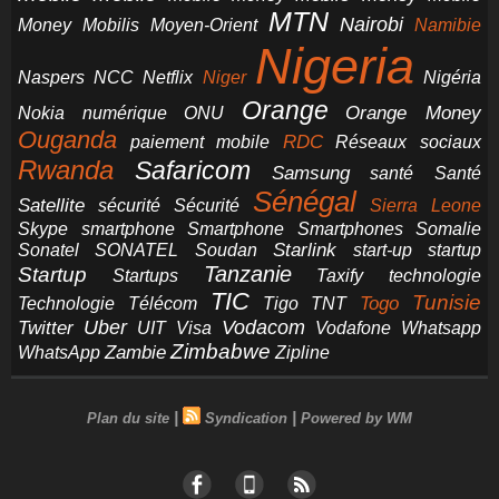
MTN
Nairobi
Money
Mobilis
Moyen-Orient
Namibie
Nigeria
NCC
Naspers
Netflix
Niger
Nigéria
Orange
Orange Money
Nokia
numérique
ONU
Ouganda
RDC
paiement mobile
Réseaux sociaux
Rwanda
Safaricom
Samsung
santé
Santé
Sénégal
Satellite
sécurité
Sécurité
Sierra Leone
smartphone
Smartphones
Skype
Smartphone
Somalie
Starlink
start-up
startup
Sonatel
SONATEL
Soudan
Tanzanie
Startup
technologie
Startups
Taxify
TIC
Tunisie
Technologie
Télécom
Tigo
Togo
TNT
Uber
Vodacom
Twitter
UIT
Visa
Vodafone
Whatsapp
Zimbabwe
Zambie
WhatsApp
Zipline
|
|
Plan du site
Syndication
Powered by WM