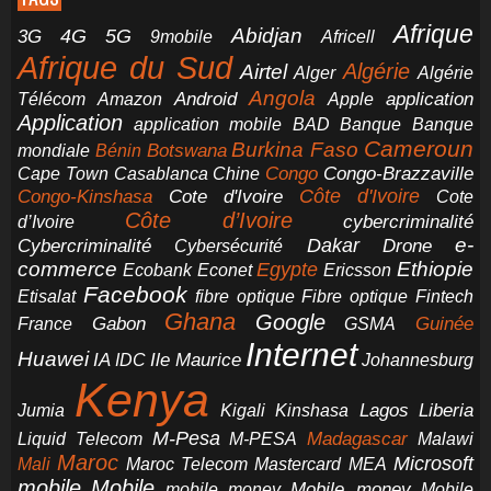
Afrique
5G
Abidjan
4G
3G
Africell
9mobile
Afrique du Sud
Airtel
Algérie
Alger
Algérie
Angola
application
Android
Télécom
Amazon
Apple
Application
application mobile
BAD
Banque
Banque
Cameroun
Burkina Faso
Botswana
mondiale
Bénin
Congo-Brazzaville
Chine
Congo
Cape Town
Casablanca
Cote d'Ivoire
Côte d'Ivoire
Congo-Kinshasa
Cote
Côte d’Ivoire
cybercriminalité
d’Ivoire
e-
Dakar
Cybercriminalité
Cybersécurité
Drone
commerce
Ethiopie
Egypte
Ericsson
Ecobank
Econet
Facebook
Etisalat
fibre optique
Fibre optique
Fintech
Ghana
Google
Gabon
Guinée
France
GSMA
Internet
Huawei
IA
Ile Maurice
IDC
Johannesburg
Kenya
Jumia
Lagos
Liberia
Kigali
Kinshasa
M-Pesa
Madagascar
Liquid Telecom
M-PESA
Malawi
Maroc
Microsoft
Mali
Maroc Telecom
Mastercard
MEA
mobile
Mobile
Mobile money
Mobile
mobile money