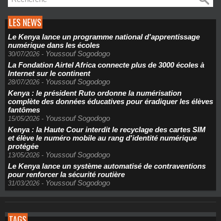
LES NEWS
Le Kenya lance un programme national d'apprentissage
numérique dans les écoles
Youssouf Sogodogo
30/07/2026
-
La Fondation Airtel Africa connecte plus de 3000 écoles à
Internet sur le continent
Youssouf Sogodogo
28/07/2026
-
Kenya : le président Ruto ordonne la numérisation
complète des données éducatives pour éradiquer les élèves
fantômes
Youssouf Sogodogo
15/05/2026
-
Kenya : la Haute Cour interdit le recyclage des cartes SIM
et élève le numéro mobile au rang d'identité numérique
protégée
Youssouf Sogodogo
13/05/2026
-
Le Kenya lance un système automatisé de contraventions
pour renforcer la sécurité routière
Youssouf Sogodogo
31/03/2026
-
TAGS