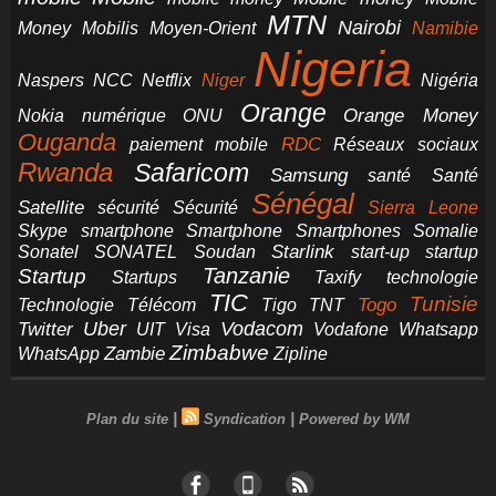
MTN
Nairobi
Money
Mobilis
Moyen-Orient
Namibie
Nigeria
NCC
Naspers
Netflix
Niger
Nigéria
Orange
Orange Money
Nokia
numérique
ONU
Ouganda
RDC
paiement mobile
Réseaux sociaux
Rwanda
Safaricom
Samsung
santé
Santé
Sénégal
Satellite
sécurité
Sécurité
Sierra Leone
smartphone
Smartphones
Skype
Smartphone
Somalie
Starlink
start-up
startup
Sonatel
SONATEL
Soudan
Tanzanie
Startup
technologie
Startups
Taxify
TIC
Tunisie
Technologie
Télécom
Tigo
Togo
TNT
Uber
Vodacom
Twitter
UIT
Visa
Vodafone
Whatsapp
Zimbabwe
Zambie
WhatsApp
Zipline
|
|
Plan du site
Syndication
Powered by WM