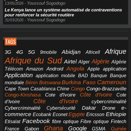
Youssouf Sogodogo
13/05/2026
-
Le Kenya lance un système automatisé de contraventions
pour renforcer la sécurité routière
Youssouf Sogodogo
31/03/2026
-
TAGS
Afrique
5G
Abidjan
4G
3G
Africell
9mobile
Afrique du Sud
Airtel
Algérie
Alger
Algérie
Angola
application
Android
Télécom
Amazon
Apple
Application
application mobile
BAD
Banque
Banque
Cameroun
Burkina Faso
Botswana
mondiale
Bénin
Congo-Brazzaville
Chine
Congo
Cape Town
Casablanca
Cote d'Ivoire
Côte d'Ivoire
Congo-Kinshasa
Cote
Côte d’Ivoire
cybercriminalité
d’Ivoire
e-
Dakar
Cybercriminalité
Cybersécurité
Drone
commerce
Ethiopie
Egypte
Ericsson
Ecobank
Econet
Facebook
Etisalat
fibre optique
Fibre optique
Fintech
Ghana
Google
Gabon
Guinée
France
GSMA