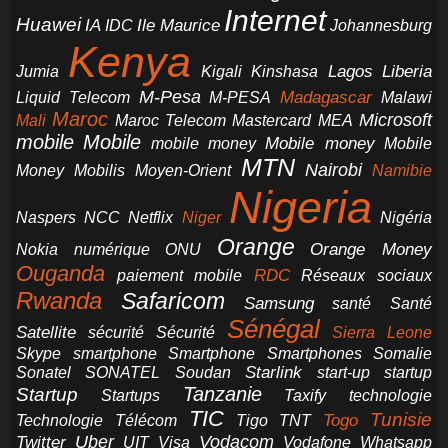
Internet
Huawei
IA
Ile Maurice
IDC
Johannesburg
Kenya
Jumia
Lagos
Liberia
Kigali
Kinshasa
M-Pesa
Madagascar
Liquid Telecom
M-PESA
Malawi
Maroc
Microsoft
Mali
Maroc Telecom
Mastercard
MEA
mobile
Mobile
Mobile money
Mobile
mobile money
MTN
Nairobi
Money
Mobilis
Moyen-Orient
Namibie
Nigeria
NCC
Naspers
Netflix
Niger
Nigéria
Orange
Orange Money
Nokia
numérique
ONU
Ouganda
RDC
paiement mobile
Réseaux sociaux
Rwanda
Safaricom
Samsung
santé
Santé
Sénégal
Satellite
sécurité
Sécurité
Sierra Leone
smartphone
Smartphones
Skype
Smartphone
Somalie
Starlink
start-up
startup
Sonatel
SONATEL
Soudan
Tanzanie
Startup
technologie
Startups
Taxify
TIC
Tunisie
Technologie
Télécom
Tigo
Togo
TNT
Uber
Vodacom
Twitter
UIT
Visa
Vodafone
Whatsapp