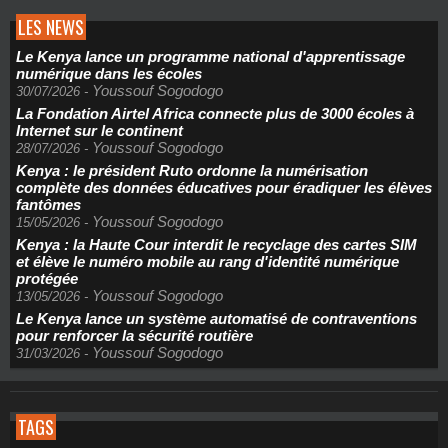
LES NEWS
Le Kenya lance un programme national d'apprentissage
numérique dans les écoles
Youssouf Sogodogo
30/07/2026
-
La Fondation Airtel Africa connecte plus de 3000 écoles à
Internet sur le continent
Youssouf Sogodogo
28/07/2026
-
Kenya : le président Ruto ordonne la numérisation
complète des données éducatives pour éradiquer les élèves
fantômes
Youssouf Sogodogo
15/05/2026
-
Kenya : la Haute Cour interdit le recyclage des cartes SIM
et élève le numéro mobile au rang d'identité numérique
protégée
Youssouf Sogodogo
13/05/2026
-
Le Kenya lance un système automatisé de contraventions
pour renforcer la sécurité routière
Youssouf Sogodogo
31/03/2026
-
TAGS