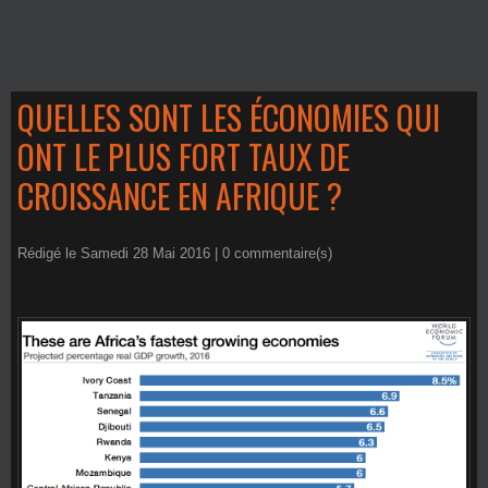
QUELLES SONT LES ÉCONOMIES QUI
ONT LE PLUS FORT TAUX DE
CROISSANCE EN AFRIQUE ?
Rédigé le Samedi 28 Mai 2016 |
0
commentaire(s)