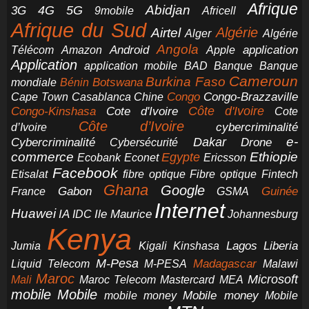
Afrique
5G
Abidjan
4G
3G
Africell
9mobile
Afrique du Sud
Airtel
Algérie
Alger
Algérie
Angola
application
Android
Télécom
Amazon
Apple
Application
application mobile
BAD
Banque
Banque
Cameroun
Burkina Faso
Botswana
mondiale
Bénin
Congo-Brazzaville
Chine
Congo
Cape Town
Casablanca
Cote d'Ivoire
Côte d'Ivoire
Congo-Kinshasa
Cote
Côte d’Ivoire
cybercriminalité
d’Ivoire
e-
Dakar
Cybercriminalité
Cybersécurité
Drone
commerce
Ethiopie
Egypte
Ericsson
Ecobank
Econet
Facebook
Etisalat
fibre optique
Fibre optique
Fintech
Ghana
Google
Gabon
Guinée
France
GSMA
Internet
Huawei
IA
Ile Maurice
IDC
Johannesburg
Kenya
Jumia
Lagos
Liberia
Kigali
Kinshasa
M-Pesa
Madagascar
Liquid Telecom
M-PESA
Malawi
Maroc
Microsoft
Mali
Maroc Telecom
Mastercard
MEA
mobile
Mobile
Mobile money
Mobile
mobile money