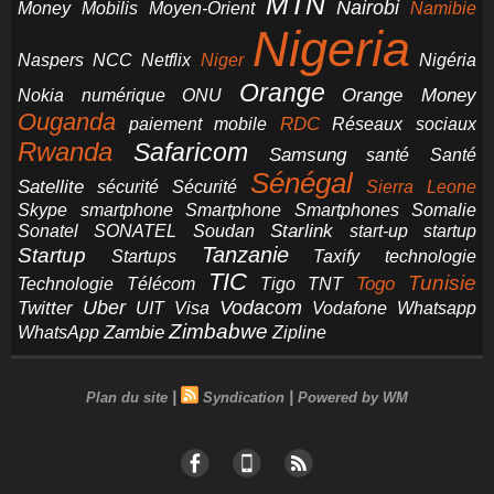
MTN
Nairobi
Money
Mobilis
Moyen-Orient
Namibie
Nigeria
NCC
Naspers
Netflix
Niger
Nigéria
Orange
Orange Money
Nokia
numérique
ONU
Ouganda
RDC
paiement mobile
Réseaux sociaux
Rwanda
Safaricom
Samsung
santé
Santé
Sénégal
Satellite
sécurité
Sécurité
Sierra Leone
smartphone
Smartphones
Skype
Smartphone
Somalie
Starlink
start-up
startup
Sonatel
SONATEL
Soudan
Tanzanie
Startup
technologie
Startups
Taxify
TIC
Tunisie
Technologie
Télécom
Tigo
Togo
TNT
Uber
Vodacom
Twitter
UIT
Visa
Vodafone
Whatsapp
Zimbabwe
Zambie
WhatsApp
Zipline
|
|
Plan du site
Syndication
Powered by WM