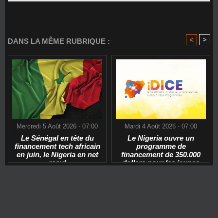
<
>
DANS LA MÊME RUBRIQUE :
Mercredi 5 Août 2026 - 07:00
Mardi 4 Août 2026 - 07:00
Le Sénégal en tête du
Le Nigeria ouvre un
financement tech africain
programme de
en juin, le Nigeria en net
financement de 350.000
recul
dollars pour les jeunes
start-ups tech