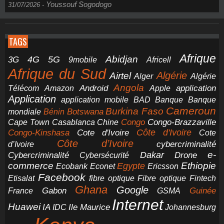
Youssouf Sogodogo
31/07/2026
-
TAGS
Afrique
5G
Abidjan
4G
3G
Africell
9mobile
Afrique du Sud
Airtel
Algérie
Alger
Algérie
Angola
application
Android
Télécom
Amazon
Apple
Application
application mobile
BAD
Banque
Banque
Cameroun
Burkina Faso
Botswana
mondiale
Bénin
Congo-Brazzaville
Chine
Congo
Cape Town
Casablanca
Cote d'Ivoire
Côte d'Ivoire
Congo-Kinshasa
Cote
Côte d’Ivoire
cybercriminalité
d’Ivoire
e-
Dakar
Cybercriminalité
Cybersécurité
Drone
commerce
Ethiopie
Egypte
Ericsson
Ecobank
Econet
Facebook
Etisalat
fibre optique
Fibre optique
Fintech
Ghana
Google
Gabon
Guinée
France
GSMA
Internet
Huawei
IA
Ile Maurice
IDC
Johannesburg