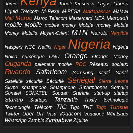
Kenya
Jumia
Lagos
Liberia
Kigali
Kinshasa
M-Pesa
Madagascar
Liquid Telecom
M-PESA
Malawi
Maroc
Microsoft
Mali
Maroc Telecom
Mastercard
MEA
mobile
Mobile
Mobile money
Mobile
mobile money
MTN
Nairobi
Money
Mobilis
Moyen-Orient
Namibie
Nigeria
NCC
Naspers
Netflix
Niger
Nigéria
Orange
Orange Money
Nokia
numérique
ONU
Ouganda
RDC
paiement mobile
Réseaux sociaux
Rwanda
Safaricom
Samsung
santé
Santé
Sénégal
Satellite
sécurité
Sécurité
Sierra Leone
smartphone
Smartphones
Skype
Smartphone
Somalie
Starlink
start-up
startup
Sonatel
SONATEL
Soudan
Tanzanie
Startup
technologie
Startups
Taxify
TIC
Tunisie
Technologie
Télécom
Tigo
Togo
TNT
Uber
Vodacom
Twitter
UIT
Visa
Vodafone
Whatsapp
Zimbabwe
Zambie
WhatsApp
Zipline