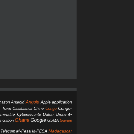
Angola
Android
application
mazon
Apple
Chine
Congo
Congo-
 Town
Casablanca
Dakar
e-
minalité
Cybersécurité
Drone
Ghana
Google
Gabon
GSMA
Guinée
e
M-Pesa
d Telecom
M-PESA
Madagascar