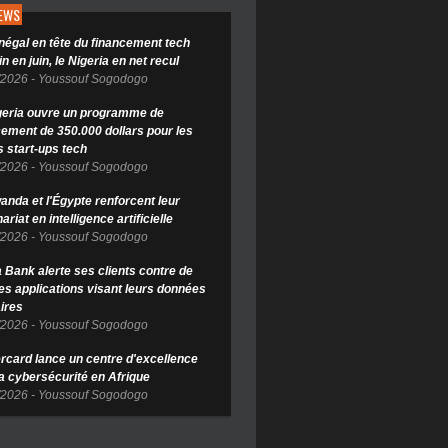
NEWS
négal en tête du financement tech
in en juin, le Nigeria en net recul
/2026
-
Youssouf Sogodogo
geria ouvre un programme de
cement de 350.000 dollars pour les
s start-ups tech
/2026
-
Youssouf Sogodogo
anda et l'Égypte renforcent leur
ariat en intelligence artificielle
/2026
-
Youssouf Sogodogo
Bank alerte ses clients contre de
es applications visant leurs données
ires
/2026
-
Youssouf Sogodogo
rcard lance un centre d'excellence
la cybersécurité en Afrique
/2026
-
Youssouf Sogodogo