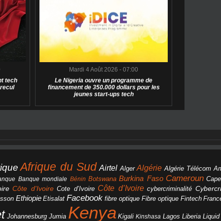
0
Mardi 4 Août 2026 - 07:00
t tech
Le Nigeria ouvre un programme de
 recul
financement de 350.000 dollars pour les
jeunes start-ups tech
Afrique du Sud
rique
Algérie
Airtel
Alger
Algérie Télécom
A
Cameroun
Burkina Faso
Botswana
anque
Banque mondiale
Bénin
Cape
Côte d’Ivoire
Côte d'Ivoire
ire
cybercriminalité
Cybercri
Cote d’Ivoire
Facebook
Ethiopie
csson
Etisalat
fibre optique
Fibre optique
Fintech
Franc
Kenya
et
Johannesburg
Jumia
Lagos
Liberia
Liqui
Kigali
Kinshasa