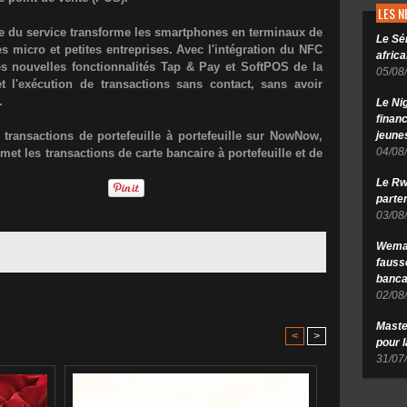
LES 
te du service transforme les smartphones en terminaux de
Le Sé
 micro et petites entreprises. Avec l'intégration du NFC
africa
es nouvelles fonctionnalités Tap & Pay et SoftPOS de la
05/08
et l'exécution de transactions sans contact, sans avoir
.
Le Ni
finan
jeune
transactions de portefeuille à portefeuille sur NowNow,
04/08
et les transactions de carte bancaire à portefeuille et de
Le Rw
parten
03/08
Wema 
fauss
banca
02/08
Maste
<
>
pour 
31/07