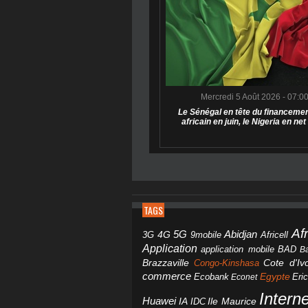
Mercredi 5 Août 2026 - 07:0
Le Sénégal en tête du financemen
africain en juin, le Nigeria en net
TAGS
Af
Abidjan
4G
5G
3G
Africell
9mobile
Application
BAD
application mobile
B
Brazzaville
Congo-Kinshasa
Cote d'Ivo
commerce
Egypte
Eri
Ecobank
Econet
Intern
Huawei
IA
IDC
Ile Maurice