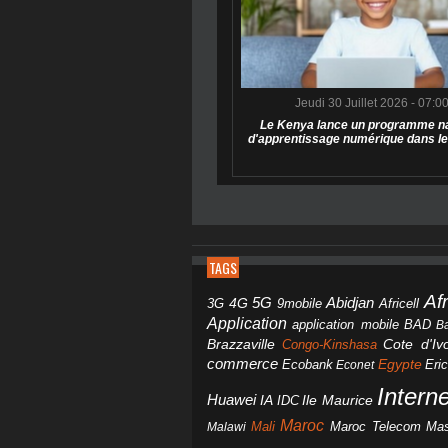
Jeudi 30 Juillet 2026 - 07:0
Le Kenya lance un programme na
d'apprentissage numérique dans le
TAGS
Af
Abidjan
4G
5G
3G
Africell
9mobile
Application
BAD
application mobile
B
Brazzaville
Congo-Kinshasa
Cote d'Ivo
commerce
Egypte
Eri
Ecobank
Econet
Intern
Huawei
IA
IDC
Ile Maurice
Maroc
Mali
Maroc Telecom
Mas
Malawi