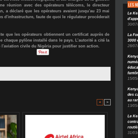
LES 
ne réunion avec des opérateurs télécoms, le directeur
an
, a déclaré que les opérateurs avaient
jusqu'au 23 mai
Le Ke
d'infrastructure, faute de quoi le régulateur procéderait
d'app
30/07
e que les opérateurs obtiennent un certificat auprès de
La Fo
de chaque pylône installé dans le pays. L’autorité a cité la
3000 é
28/07
l'aviation civile du Nigéria pour justifier son action.
Kenya
numér
éduca
fantô
15/05
Kenya 
des c
au ra
<
>
13/05
Le Ke
contr
routiè
31/03