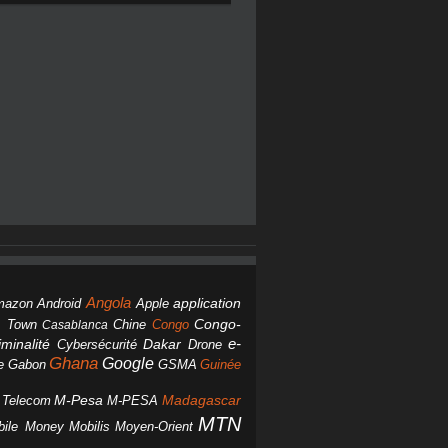
Angola
Android
application
mazon
Apple
Chine
Congo
Congo-
 Town
Casablanca
Dakar
e-
minalité
Cybersécurité
Drone
Ghana
Google
Gabon
GSMA
Guinée
e
M-Pesa
d Telecom
M-PESA
Madagascar
MTN
bile Money
Mobilis
Moyen-Orient