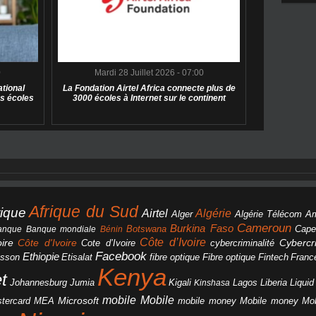
0
Mardi 28 Juillet 2026 - 07:00
tional
La Fondation Airtel Africa connecte plus de
s écoles
3000 écoles à Internet sur le continent
Afrique du Sud
rique
Algérie
Airtel
Alger
Algérie Télécom
A
Cameroun
Burkina Faso
Botswana
anque
Banque mondiale
Bénin
Cape
Côte d’Ivoire
Côte d'Ivoire
ire
cybercriminalité
Cybercri
Cote d’Ivoire
Facebook
Ethiopie
csson
Etisalat
fibre optique
Fibre optique
Fintech
Franc
Kenya
et
Johannesburg
Jumia
Lagos
Liberia
Liqui
Kigali
Kinshasa
mobile
Mobile
Microsoft
tercard
Mobile money
Mo
MEA
mobile money