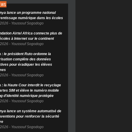
NEWS
nya lance un programme national
rentissage numérique dans les écoles
/2026
-
Youssouf Sogodogo
ndation Airtel Africa connecte plus de
coles à Internet sur le continent
/2026
-
Youssouf Sogodogo
 : le président Ruto ordonne la
isation complète des données
tives pour éradiquer les élèves
mes
/2026
-
Youssouf Sogodogo
: la Haute Cour interdit le recyclage
artes SIM et élève le numéro mobile
ng d'identité numérique protégée
/2026
-
Youssouf Sogodogo
nya lance un système automatisé de
aventions pour renforcer la sécurité
re
/2026
-
Youssouf Sogodogo