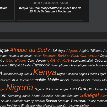
Lundi 6 Juillet 2026 - 06:00
ntrôle
Kenya : la Cour d'appel autorise la cession de
15 % de Safaricom à Vodacom
Afrique du Sud
rique
Algérie
Airtel
Alger
Algérie Télécom
A
Cameroun
Burkina Faso
Botswana
anque
Banque mondiale
Bénin
Cape
Côte d’Ivoire
Côte d'Ivoire
ire
cybercriminalité
Cybercri
Cote d’Ivoire
Facebook
Ethiopie
csson
Etisalat
fibre optique
Fibre optique
Fintech
Franc
Kenya
et
Johannesburg
Jumia
Lagos
Liberia
Liqui
Kigali
Kinshasa
mobile
Mobile
Microsoft
tercard
Mobile money
Mo
MEA
mobile money
Nigeria
Orange
Orange 
iger
Nigéria
Nokia
numérique
ONU
Sénégal
icom
Samsung
santé
Satellite
Santé
sécurité
Sécurité
Sier
Tanzanie
Startup
Starlink
start-up
startup
technol
Soudan
Startups
Taxify
Zimbabwe
acom
Vodafone
WhatsApp
Zambie
Whatsapp
Zipline