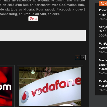
 en date de Facebook au Nigéria, le plus grand marché
LES 
ure en 2018 d’un hub en partenariat avec
Co-Creation Hub
,
 de startups au Nigeria. Pour rappel, Facebook a ouvert
Vodac
hannesburg
, en Afrique du Sud, en
2015
.
major
01/08
Kenya 
de 15
06/07
PayPa
Malaw
04/07
<
>
Maste
expér
march
02/07
PayPa
march
04/06