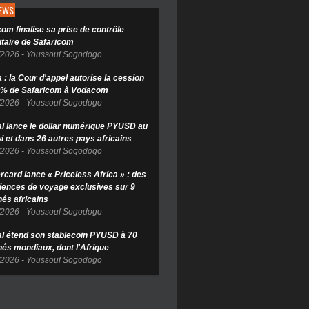
NEWS
om finalise sa prise de contrôle
itaire de Safaricom
/2026
-
Youssouf Sogodogo
: la Cour d'appel autorise la cession
 % de Safaricom à Vodacom
/2026
-
Youssouf Sogodogo
l lance le dollar numérique PYUSD au
i et dans 26 autres pays africains
/2026
-
Youssouf Sogodogo
rcard lance « Priceless Africa » : des
iences de voyage exclusives sur 9
és africains
/2026
-
Youssouf Sogodogo
l étend son stablecoin PYUSD à 70
és mondiaux, dont l'Afrique
/2026
-
Youssouf Sogodogo