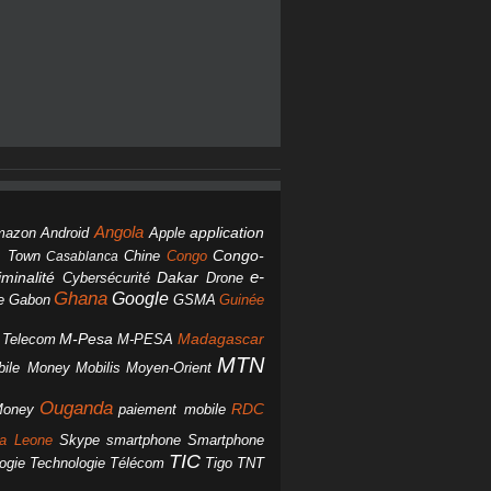
Angola
Android
application
mazon
Apple
Chine
Congo
Congo-
 Town
Casablanca
Dakar
e-
minalité
Cybersécurité
Drone
Ghana
Google
Gabon
GSMA
Guinée
e
M-Pesa
d Telecom
M-PESA
Madagascar
MTN
bile Money
Mobilis
Moyen-Orient
Ouganda
Money
RDC
paiement mobile
smartphone
ra Leone
Skype
Smartphone
TIC
ogie
Technologie
Télécom
Tigo
TNT