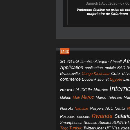
Samedi 1 Août 2026 - 07:00
Vodacom finalise sa prise de co
majoritaire de Safaricom
TAGS
Af
Abidjan
4G
5G
3G
Africell
9mobile
Application
BAD
application mobile
B
Brazzaville
Congo-Kinshasa
Cote d'Ivo
commerce
Egypte
Eri
Ecobank
Econet
Intern
Huawei
IA
IDC
Ile Maurice
Maroc
Mali
Maroc Telecom
Mas
Malawi
Nairobi
Namibie
NCC
Naspers
Netflix
N
Rwanda
Safar
Réseaux sociaux
Smartphones
Somalie
Sonatel
SONATEL
Tunisie
Uber
Vod
Togo
Twitter
UIT
Visa