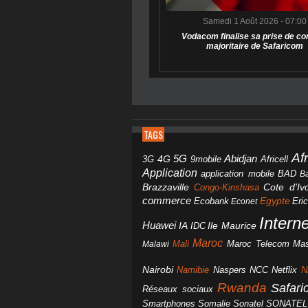
Samedi 1 Août 2026 - 07:00
Vodacom finalise sa prise de co
majoritaire de Safaricom
TAGS
Af
Abidjan
4G
5G
3G
Africell
9mobile
Application
BAD
application mobile
B
Brazzaville
Congo-Kinshasa
Cote d'Ivo
commerce
Egypte
Eri
Ecobank
Econet
Intern
Huawei
IA
IDC
Ile Maurice
Maroc
Mali
Maroc Telecom
Mas
Malawi
Nairobi
Namibie
NCC
Naspers
Netflix
N
Rwanda
Safar
Réseaux sociaux
Smartphones
Somalie
Sonatel
SONATEL