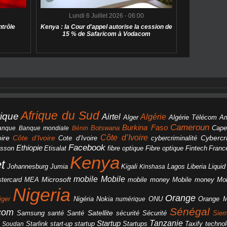
Lundi 6 Juillet 2026 - 06:00
ntrôle
Kenya : la Cour d'appel autorise la cession de
15 % de Safaricom à Vodacom
Afrique du Sud
rique
Algérie
Airtel
Alger
Algérie Télécom
A
Cameroun
Burkina Faso
Botswana
anque
Banque mondiale
Bénin
Cape
Côte d’Ivoire
Côte d'Ivoire
ire
cybercriminalité
Cybercri
Cote d’Ivoire
Facebook
Ethiopie
csson
Etisalat
fibre optique
Fibre optique
Fintech
Franc
Kenya
et
Johannesburg
Jumia
Lagos
Liberia
Liqui
Kigali
Kinshasa
mobile
Mobile
Microsoft
tercard
Mobile money
Mo
MEA
mobile money
Nigeria
Orange
Orange 
iger
Nigéria
Nokia
numérique
ONU
Sénégal
icom
Samsung
santé
Satellite
Santé
sécurité
Sécurité
Sier
Tanzanie
Startup
Starlink
start-up
startup
technol
Soudan
Startups
Taxify