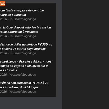
NEWS
om finalise sa prise de contrôle
itaire de Safaricom
/2026
-
Youssouf Sogodogo
: la Cour d'appel autorise la cession
 % de Safaricom à Vodacom
/2026
-
Youssouf Sogodogo
l lance le dollar numérique PYUSD au
i et dans 26 autres pays africains
/2026
-
Youssouf Sogodogo
rcard lance « Priceless Africa » : des
iences de voyage exclusives sur 9
és africains
/2026
-
Youssouf Sogodogo
l étend son stablecoin PYUSD à 70
és mondiaux, dont l'Afrique
/2026
-
Youssouf Sogodogo