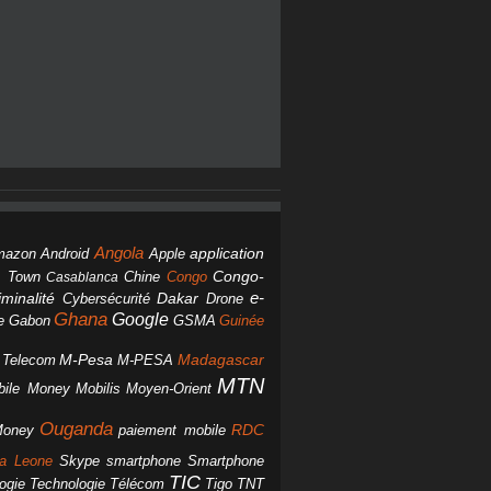
Angola
Android
application
mazon
Apple
Chine
Congo
Congo-
 Town
Casablanca
Dakar
e-
minalité
Cybersécurité
Drone
Ghana
Google
Gabon
GSMA
Guinée
e
M-Pesa
d Telecom
M-PESA
Madagascar
MTN
bile Money
Mobilis
Moyen-Orient
Ouganda
Money
RDC
paiement mobile
smartphone
ra Leone
Skype
Smartphone
TIC
ogie
Technologie
Télécom
Tigo
TNT