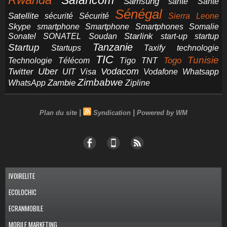
Safaricom
Samsung
santé
Santé
Sénégal
Satellite
sécurité
Sécurité
Sierra Leone
smartphone
Smartphones
Skype
Smartphone
Somalie
Starlink
start-up
startup
Sonatel
SONATEL
Soudan
Tanzanie
Startup
technologie
Startups
Taxify
TIC
Tunisie
Technologie
Télécom
Tigo
Togo
TNT
Uber
Vodacom
Twitter
UIT
Visa
Vodafone
Whatsapp
Zimbabwe
Zambie
WhatsApp
Zipline
|
|
Plan du site
Syndication
Powered by WM
IVOIRELITE
ECOLOCHIC
ECRANMOBILE
MOBILE MARKETING