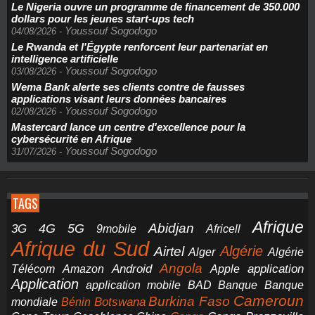
Le Nigeria ouvre un programme de financement de 350.000
dollars pour les jeunes start-ups tech
Youssouf Sogodogo
04/08/2026
-
Le Rwanda et l'Égypte renforcent leur partenariat en
intelligence artificielle
Youssouf Sogodogo
03/08/2026
-
Wema Bank alerte ses clients contre de fausses
applications visant leurs données bancaires
Youssouf Sogodogo
02/08/2026
-
Mastercard lance un centre d'excellence pour la
cybersécurité en Afrique
Youssouf Sogodogo
31/07/2026
-
TAGS
Afrique
5G
Abidjan
4G
3G
Africell
9mobile
Afrique du Sud
Airtel
Algérie
Alger
Algérie
Angola
application
Android
Télécom
Amazon
Apple
Application
application mobile
BAD
Banque
Banque
Cameroun
Burkina Faso
Botswana
mondiale
Bénin