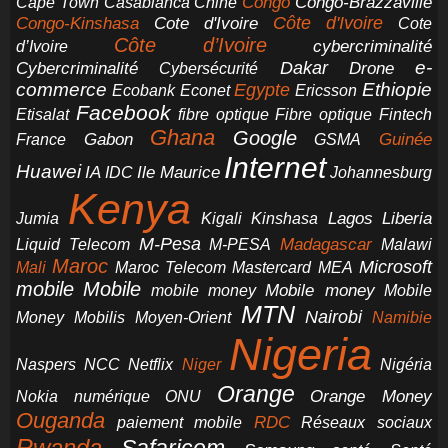
Congo-Brazzaville
Chine
Congo
Cape Town
Casablanca
Cote d'Ivoire
Côte d'Ivoire
Congo-Kinshasa
Cote
Côte d’Ivoire
cybercriminalité
d’Ivoire
e-
Dakar
Cybercriminalité
Cybersécurité
Drone
commerce
Ethiopie
Egypte
Ericsson
Ecobank
Econet
Facebook
Etisalat
fibre optique
Fibre optique
Fintech
Ghana
Google
Gabon
Guinée
France
GSMA
Internet
Huawei
IA
Ile Maurice
IDC
Johannesburg
Kenya
Jumia
Lagos
Liberia
Kigali
Kinshasa
M-Pesa
Madagascar
Liquid Telecom
M-PESA
Malawi
Maroc
Microsoft
Mali
Maroc Telecom
Mastercard
MEA
mobile
Mobile
Mobile money
Mobile
mobile money
MTN
Nairobi
Money
Mobilis
Moyen-Orient
Namibie
Nigeria
NCC
Naspers
Netflix
Niger
Nigéria
Orange
Orange Money
Nokia
numérique
ONU
Ouganda
RDC
paiement mobile
Réseaux sociaux
Rwanda