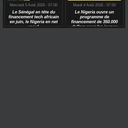
Mercredi 5 Août 2026 - 07:00
Mardi 4 Août 2026 - 07:00
Le Sénégal en tête du
Le Nigeria ouvre un
financement tech africain
programme de
en juin, le Nigeria en net
financement de 350.000
recul
dollars pour les jeunes
start-ups tech