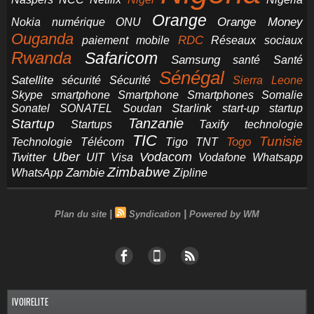
Orange
Orange Money
Nokia
numérique
ONU
Ouganda
RDC
paiement mobile
Réseaux sociaux
Rwanda
Safaricom
Samsung
santé
Santé
Sénégal
Satellite
sécurité
Sécurité
Sierra Leone
smartphone
Smartphones
Skype
Smartphone
Somalie
Starlink
start-up
startup
Sonatel
SONATEL
Soudan
Tanzanie
Startup
technologie
Startups
Taxify
TIC
Tunisie
Technologie
Télécom
Tigo
Togo
TNT
Uber
Vodacom
Twitter
UIT
Visa
Vodafone
Whatsapp
Zimbabwe
Zambie
WhatsApp
Zipline
|
|
Plan du site
Syndication
Powered by WM
IVOIRELITE