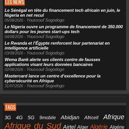
LES NEWS
Le Sénégal en tête du financement tech africain en juin, le
Nigeria en net recul
Youssouf Sogodogo
05/08/2026
-
Le Nigeria ouvre un programme de financement de 350.000
dollars pour les jeunes start-ups tech
Youssouf Sogodogo
04/08/2026
-
Le Rwanda et l'Égypte renforcent leur partenariat en
intelligence artificielle
Youssouf Sogodogo
03/08/2026
-
Wema Bank alerte ses clients contre de fausses
applications visant leurs données bancaires
Youssouf Sogodogo
02/08/2026
-
Mastercard lance un centre d'excellence pour la
cybersécurité en Afrique
Youssouf Sogodogo
31/07/2026
-
TAGS
Afrique
5G
Abidjan
4G
3G
Africell
9mobile
Afrique du Sud
Airtel
Algérie
Alger
Algérie