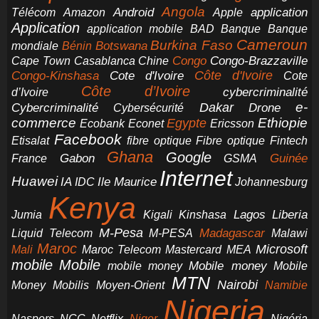
Angola
application
Android
Télécom
Amazon
Apple
Application
application mobile
BAD
Banque
Banque
Cameroun
Burkina Faso
Botswana
mondiale
Bénin
Congo-Brazzaville
Chine
Congo
Cape Town
Casablanca
Cote d'Ivoire
Côte d'Ivoire
Congo-Kinshasa
Cote
Côte d’Ivoire
cybercriminalité
d’Ivoire
e-
Dakar
Cybercriminalité
Cybersécurité
Drone
commerce
Ethiopie
Egypte
Ericsson
Ecobank
Econet
Facebook
Etisalat
fibre optique
Fibre optique
Fintech
Ghana
Google
Gabon
Guinée
France
GSMA
Internet
Huawei
IA
Ile Maurice
IDC
Johannesburg
Kenya
Jumia
Lagos
Liberia
Kigali
Kinshasa
M-Pesa
Madagascar
Liquid Telecom
M-PESA
Malawi
Maroc
Microsoft
Mali
Maroc Telecom
Mastercard
MEA
mobile
Mobile
Mobile money
Mobile
mobile money
MTN
Nairobi
Money
Mobilis
Moyen-Orient
Namibie
Nigeria
NCC
Naspers
Netflix
Niger
Nigéria