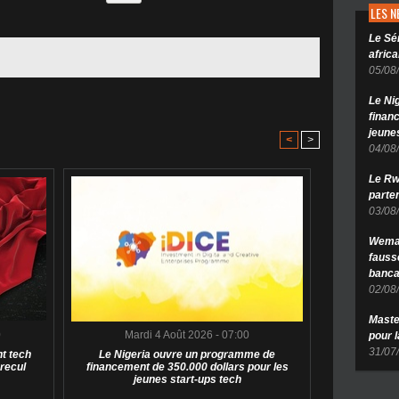
LES 
Le Sé
africa
05/08
Le Ni
finan
jeune
<
>
04/08
Le Rw
parten
03/08
Wema 
fauss
banca
02/08
Maste
0
Mardi 4 Août 2026 - 07:00
pour 
31/07
t tech
Le Nigeria ouvre un programme de
 recul
financement de 350.000 dollars pour les
jeunes start-ups tech