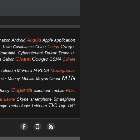
Angola
Android
application
mazon
Apple
Chine
Congo
Congo-
 Town
Casablanca
Dakar
e-
minalité
Cybersécurité
Drone
Ghana
Google
Gabon
GSMA
Guinée
e
M-Pesa
d Telecom
M-PESA
Madagascar
MTN
bile Money
Mobilis
Moyen-Orient
Ouganda
Money
RDC
paiement mobile
smartphone
ra Leone
Skype
Smartphone
TIC
ogie
Technologie
Télécom
Tigo
TNT