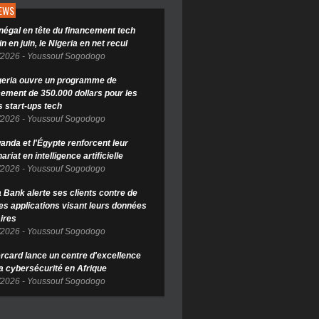
NEWS
négal en tête du financement tech
in en juin, le Nigeria en net recul
/2026
-
Youssouf Sogodogo
geria ouvre un programme de
cement de 350.000 dollars pour les
s start-ups tech
/2026
-
Youssouf Sogodogo
anda et l'Égypte renforcent leur
ariat en intelligence artificielle
/2026
-
Youssouf Sogodogo
Bank alerte ses clients contre de
es applications visant leurs données
ires
/2026
-
Youssouf Sogodogo
rcard lance un centre d'excellence
la cybersécurité en Afrique
/2026
-
Youssouf Sogodogo