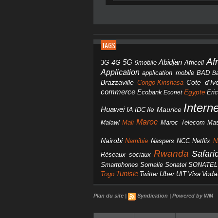
TAGS
Af
Abidjan
4G
5G
3G
Africell
9mobile
Application
BAD
application mobile
B
Brazzaville
Congo-Kinshasa
Cote d'Ivo
commerce
Egypte
Eri
Ecobank
Econet
Intern
Huawei
IA
IDC
Ile Maurice
Maroc
Mali
Maroc Telecom
Mas
Malawi
Nairobi
Namibie
NCC
Naspers
Netflix
N
Rwanda
Safar
Réseaux sociaux
Smartphones
Somalie
Sonatel
SONATEL
Tunisie
Uber
Vod
Togo
Twitter
UIT
Visa
Plan du site
|
Syndication
|
Powered by WM