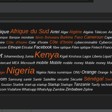
Afrique du Sud
rique
Algérie
Airtel
Alger
Algérie Télécom
A
Cameroun
Burkina Faso
Botswana
anque
Banque mondiale
Bénin
Cape
Côte d’Ivoire
Côte d'Ivoire
ire
cybercriminalité
Cybercri
Cote d’Ivoire
Facebook
Ethiopie
csson
Etisalat
fibre optique
Fibre optique
Fintech
Franc
Kenya
et
Johannesburg
Jumia
Lagos
Liberia
Liqui
Kigali
Kinshasa
mobile
Mobile
Microsoft
tercard
Mobile money
Mo
MEA
mobile money
Nigeria
Orange
Orange 
iger
Nigéria
Nokia
numérique
ONU
Sénégal
icom
Samsung
santé
Satellite
Santé
sécurité
Sécurité
Sier
Tanzanie
Startup
Starlink
start-up
startup
technol
Soudan
Startups
Taxify
Zimbabwe
acom
Vodafone
WhatsApp
Zambie
Whatsapp
Zipline