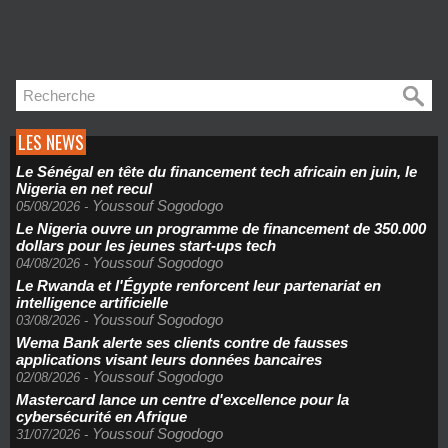
LES NEWS
Le Sénégal en tête du financement tech africain en juin, le
Nigeria en net recul
Youssouf Sogodogo
05/08/2026
-
Le Nigeria ouvre un programme de financement de 350.000
dollars pour les jeunes start-ups tech
Youssouf Sogodogo
04/08/2026
-
Le Rwanda et l'Égypte renforcent leur partenariat en
intelligence artificielle
Youssouf Sogodogo
03/08/2026
-
Wema Bank alerte ses clients contre de fausses
applications visant leurs données bancaires
Youssouf Sogodogo
02/08/2026
-
Mastercard lance un centre d'excellence pour la
cybersécurité en Afrique
Youssouf Sogodogo
31/07/2026
-