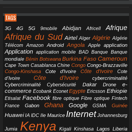
TAGS
Afrique
5G
Abidjan
4G
3G
Africell
9mobile
Afrique du Sud
Airtel
Algérie
Alger
Algérie
Angola
application
Android
Télécom
Amazon
Apple
Application
application mobile
BAD
Banque
Banque
Cameroun
Burkina Faso
Botswana
mondiale
Bénin
Congo-Brazzaville
Chine
Congo
Cape Town
Casablanca
Cote d'Ivoire
Côte d'Ivoire
Congo-Kinshasa
Cote
Côte d’Ivoire
cybercriminalité
d’Ivoire
e-
Dakar
Cybercriminalité
Cybersécurité
Drone
commerce
Ethiopie
Egypte
Ericsson
Ecobank
Econet
Facebook
Etisalat
fibre optique
Fibre optique
Fintech
Ghana
Google
Gabon
Guinée
France
GSMA
Internet
Huawei
IA
Ile Maurice
IDC
Johannesburg
Kenya
Jumia
Lagos
Liberia
Kigali
Kinshasa