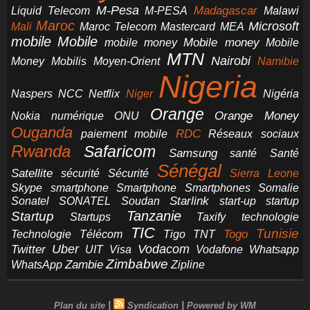
M-Pesa
Madagascar
Liquid Telecom
M-PESA
Malawi
Maroc
Microsoft
Mali
Maroc Telecom
Mastercard
MEA
mobile
Mobile
Mobile money
Mobile
mobile money
MTN
Nairobi
Money
Mobilis
Moyen-Orient
Namibie
Nigeria
NCC
Naspers
Netflix
Niger
Nigéria
Orange
Orange Money
Nokia
numérique
ONU
Ouganda
RDC
paiement mobile
Réseaux sociaux
Rwanda
Safaricom
Samsung
santé
Santé
Sénégal
Satellite
sécurité
Sécurité
Sierra Leone
smartphone
Smartphones
Skype
Smartphone
Somalie
Starlink
start-up
startup
Sonatel
SONATEL
Soudan
Tanzanie
Startup
technologie
Startups
Taxify
TIC
Tunisie
Technologie
Télécom
Tigo
Togo
TNT
Uber
Vodacom
Twitter
UIT
Visa
Vodafone
Whatsapp
Zimbabwe
Zambie
WhatsApp
Zipline
|
|
Plan du site
Syndication
Powered by WM