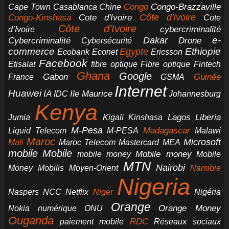
Congo-Brazzaville
Chine
Congo
Cape Town
Casablanca
Cote d'Ivoire
Côte d'Ivoire
Congo-Kinshasa
Cote
Côte d’Ivoire
cybercriminalité
d’Ivoire
e-
Dakar
Cybercriminalité
Cybersécurité
Drone
commerce
Ethiopie
Egypte
Ericsson
Ecobank
Econet
Facebook
Etisalat
fibre optique
Fibre optique
Fintech
Ghana
Google
Gabon
Guinée
France
GSMA
Internet
Huawei
IA
Ile Maurice
IDC
Johannesburg
Kenya
Jumia
Lagos
Liberia
Kigali
Kinshasa
M-Pesa
Madagascar
Liquid Telecom
M-PESA
Malawi
Maroc
Microsoft
Mali
Maroc Telecom
Mastercard
MEA
mobile
Mobile
Mobile money
Mobile
mobile money
MTN
Nairobi
Money
Mobilis
Moyen-Orient
Namibie
Nigeria
NCC
Naspers
Netflix
Niger
Nigéria
Orange
Orange Money
Nokia
numérique
ONU
Ouganda
RDC
paiement mobile
Réseaux sociaux