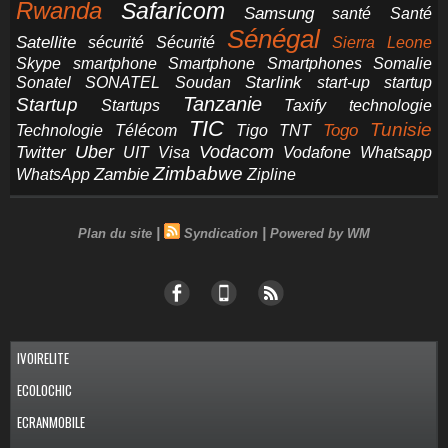
Rwanda
Safaricom
Samsung
santé
Santé
Sénégal
Satellite
sécurité
Sécurité
Sierra Leone
smartphone
Smartphones
Skype
Smartphone
Somalie
Starlink
start-up
startup
Sonatel
SONATEL
Soudan
Tanzanie
Startup
technologie
Startups
Taxify
TIC
Tunisie
Technologie
Télécom
Tigo
Togo
TNT
Uber
Vodacom
Twitter
UIT
Visa
Vodafone
Whatsapp
Zimbabwe
Zambie
WhatsApp
Zipline
|
|
Plan du site
Syndication
Powered by WM
IVOIRELITE
ECOLOCHIC
ECRANMOBILE