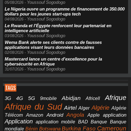
Youssouf Sogodogo
05/08/2026
-
Le Nigeria ouvre un programme de financement de 350.000
dollars pour les jeunes start-ups tech
Youssouf Sogodogo
04/08/2026
-
Le Rwanda et l'Égypte renforcent leur partenariat en
intelligence artificielle
Youssouf Sogodogo
03/08/2026
-
Wema Bank alerte ses clients contre de fausses
applications visant leurs données bancaires
Youssouf Sogodogo
02/08/2026
-
Mastercard lance un centre d'excellence pour la
cybersécurité en Afrique
Youssouf Sogodogo
31/07/2026
-
TAGS
Afrique
5G
Abidjan
4G
3G
Africell
9mobile
Afrique du Sud
Airtel
Algérie
Alger
Algérie
Angola
application
Android
Télécom
Amazon
Apple
Application
application mobile
BAD
Banque
Banque
Cameroun
Burkina Faso
Botswana
mondiale
Bénin