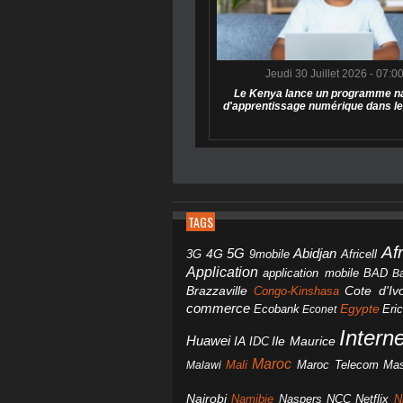
Jeudi 30 Juillet 2026 - 07:0
Le Kenya lance un programme na
d'apprentissage numérique dans le
TAGS
Af
Abidjan
4G
5G
3G
Africell
9mobile
Application
BAD
application mobile
B
Brazzaville
Congo-Kinshasa
Cote d'Ivo
commerce
Egypte
Eri
Ecobank
Econet
Intern
Huawei
IA
IDC
Ile Maurice
Maroc
Mali
Maroc Telecom
Mas
Malawi
Nairobi
Namibie
NCC
Naspers
Netflix
N