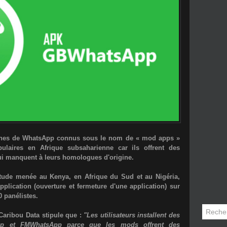
lones de WhatsApp connus sous le nom de «
mod apps
»
laires en Afrique subsaharienne car ils offrent des
ui manquent à leurs homologues d'origine.
tude menée au Kenya, en Afrique du Sud et au Nigéria,
plication (ouverture et fermeture d'une application) sur
0 panélistes.
Caribou Data
stipule que :
"Les utilisateurs installent des
pp
et
FMWhatsApp
parce que les mods offrent des