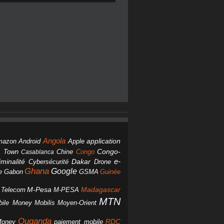
Angola
Android
application
mazon
Apple
Chine
Congo
Congo-
 Town
Casablanca
Dakar
e-
minalité
Cybersécurité
Drone
Ghana
Google
Gabon
GSMA
Guinée
e
M-Pesa
d Telecom
M-PESA
Madagascar
MTN
bile Money
Mobilis
Moyen-Orient
Ouganda
Money
RDC
paiement mobile