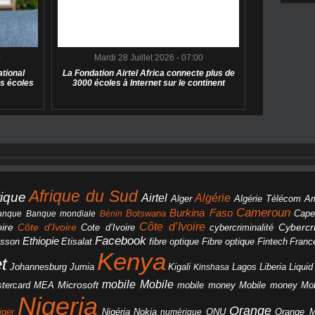
0
Mardi 28 Juillet 2026 - 07:00
tional
La Fondation Airtel Africa connecte plus de
s écoles
3000 écoles à Internet sur le continent
Afrique du Sud
rique
Algérie
Airtel
Alger
Algérie Télécom
A
Cameroun
Burkina Faso
Botswana
anque
Banque mondiale
Bénin
Cape
Côte d’Ivoire
Côte d'Ivoire
ire
cybercriminalité
Cybercri
Cote d’Ivoire
Facebook
Ethiopie
csson
Etisalat
fibre optique
Fibre optique
Fintech
Franc
Kenya
et
Johannesburg
Jumia
Lagos
Liberia
Liqui
Kigali
Kinshasa
mobile
Mobile
Microsoft
tercard
Mobile money
Mo
MEA
mobile money
Nigeria
Orange
Orange 
iger
Nigéria
Nokia
numérique
ONU