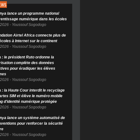
NEWS
nya lance un programme national
rentissage numérique dans les écoles
/2026
-
Youssouf Sogodogo
ndation Airtel Africa connecte plus de
coles à Internet sur le continent
/2026
-
Youssouf Sogodogo
 : le président Ruto ordonne la
isation complète des données
tives pour éradiquer les élèves
mes
/2026
-
Youssouf Sogodogo
: la Haute Cour interdit le recyclage
artes SIM et élève le numéro mobile
ng d'identité numérique protégée
/2026
-
Youssouf Sogodogo
nya lance un système automatisé de
aventions pour renforcer la sécurité
re
/2026
-
Youssouf Sogodogo