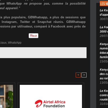
LES 
s que WhatsApp ne propose pas, comme la possibilité
eul appareil."
Le Ke
d'app
e la plus populaire, GBWhatsapp, a plus de sessions que
30/07
 Instagram, Twitter et Snapchat réunis. GBWhatsapp
ssions par utilisateur, comparé à Facebook avec près de
La Fo
3000 é
28/07
ciaux
,
WhatsApp
Kenya
numér
éduca
fantô
15/05
Kenya 
des c
<
>
au ra
13/05
Le Ke
contr
routiè
31/03