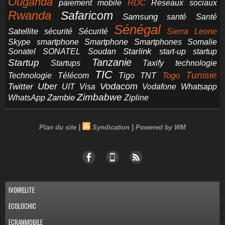
Ouganda
RDC
paiement mobile
Réseaux sociaux
Rwanda
Safaricom
Samsung
santé
Santé
Sénégal
Satellite
sécurité
Sécurité
Sierra Leone
smartphone
Smartphones
Skype
Smartphone
Somalie
Starlink
start-up
startup
Sonatel
SONATEL
Soudan
Tanzanie
Startup
technologie
Startups
Taxify
TIC
Tunisie
Technologie
Télécom
Tigo
Togo
TNT
Uber
Vodacom
Twitter
UIT
Visa
Vodafone
Whatsapp
Zimbabwe
Zambie
WhatsApp
Zipline
|
|
Plan du site
Syndication
Powered by WM
IVOIRELITE
ECOLOCHIC
ECRANMOBILE