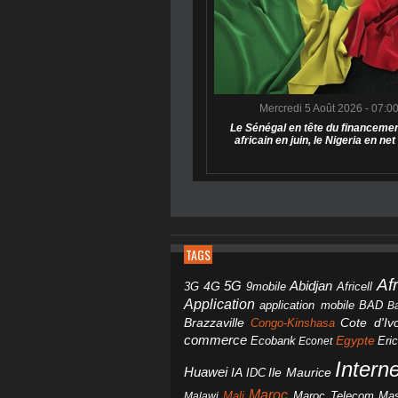
Mercredi 5 Août 2026 - 07:0
Le Sénégal en tête du financemen
africain en juin, le Nigeria en net
TAGS
Af
Abidjan
4G
5G
3G
Africell
9mobile
Application
BAD
application mobile
B
Brazzaville
Congo-Kinshasa
Cote d'Ivo
commerce
Egypte
Eri
Ecobank
Econet
Intern
Huawei
IA
IDC
Ile Maurice
Maroc
Mali
Maroc Telecom
Mas
Malawi