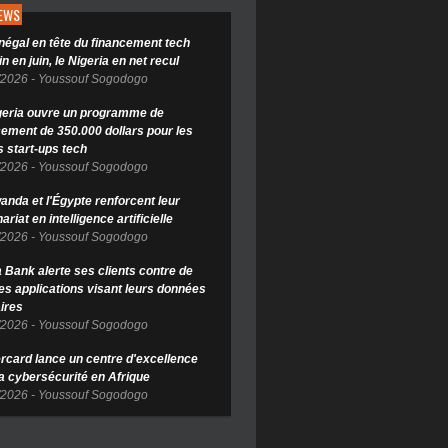
NEWS
négal en tête du financement tech
in en juin, le Nigeria en net recul
/2026
-
Youssouf Sogodogo
geria ouvre un programme de
cement de 350.000 dollars pour les
s start-ups tech
/2026
-
Youssouf Sogodogo
anda et l'Égypte renforcent leur
ariat en intelligence artificielle
/2026
-
Youssouf Sogodogo
Bank alerte ses clients contre de
es applications visant leurs données
ires
/2026
-
Youssouf Sogodogo
rcard lance un centre d'excellence
la cybersécurité en Afrique
/2026
-
Youssouf Sogodogo