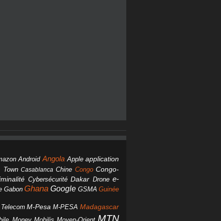
Angola
Android
application
mazon
Apple
Chine
Congo
Congo-
 Town
Casablanca
Dakar
e-
minalité
Cybersécurité
Drone
Ghana
Google
Gabon
GSMA
Guinée
e
M-Pesa
d Telecom
M-PESA
Madagascar
MTN
bile Money
Mobilis
Moyen-Orient