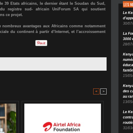
de 39 Etats africains, le dernier étant le Soudan du Sud,
LES 
du registre sud- africain UniForum SA qui soutient
Le Ke
ns ce projet.
d'app
30/07
r de nombreux avantages aux Africains comme notamment
iale du continent à partir d’Internet, et l’accroissement
La Fo
3000 é
28/07
Kenya
numér
éduca
fantô
15/05
Kenya 
des c
<
>
au ra
13/05
Le Ke
contr
routiè
31/03