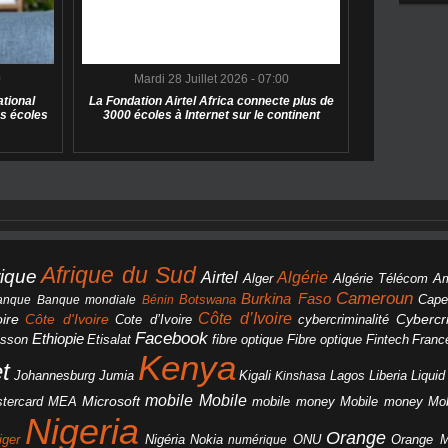
0
Mardi 28 Juillet 2026 - 07:00
tional
La Fondation Airtel Africa connecte plus de
s écoles
3000 écoles à Internet sur le continent
Afrique du Sud
rique
Algérie
Airtel
Alger
Algérie Télécom
A
Cameroun
Burkina Faso
Botswana
anque
Banque mondiale
Bénin
Cape
Côte d’Ivoire
Côte d'Ivoire
ire
cybercriminalité
Cybercri
Cote d’Ivoire
Facebook
Ethiopie
csson
Etisalat
fibre optique
Fibre optique
Fintech
Franc
Kenya
et
Johannesburg
Jumia
Lagos
Liberia
Liqui
Kigali
Kinshasa
mobile
Mobile
Microsoft
tercard
Mobile money
Mo
MEA
mobile money
Nigeria
Orange
Orange 
iger
Nigéria
Nokia
numérique
ONU