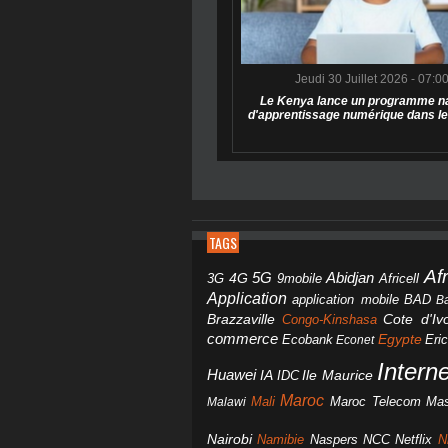
Jeudi 30 Juillet 2026 - 07:0
Le Kenya lance un programme na
d'apprentissage numérique dans le
TAGS
Af
Abidjan
4G
5G
3G
Africell
9mobile
Application
BAD
application mobile
B
Brazzaville
Congo-Kinshasa
Cote d'Ivo
commerce
Egypte
Eri
Ecobank
Econet
Intern
Huawei
IA
IDC
Ile Maurice
Maroc
Mali
Maroc Telecom
Mas
Malawi
Nairobi
Namibie
NCC
Naspers
Netflix
N