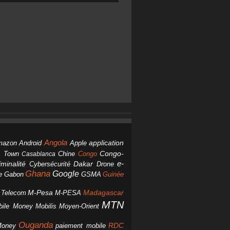
Angola
Android
application
mazon
Apple
Chine
Congo
Congo-
 Town
Casablanca
Dakar
e-
minalité
Cybersécurité
Drone
Ghana
Google
Gabon
GSMA
Guinée
e
M-Pesa
d Telecom
M-PESA
Madagascar
MTN
bile Money
Mobilis
Moyen-Orient
Ouganda
Money
RDC
paiement mobile