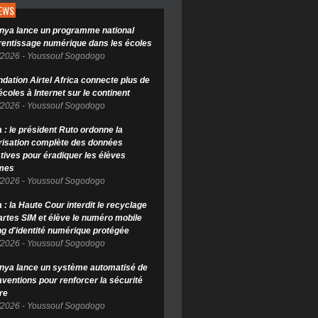
NEWS
nya lance un programme national
rentissage numérique dans les écoles
/2026
-
Youssouf Sogodogo
ndation Airtel Africa connecte plus de
coles à Internet sur le continent
/2026
-
Youssouf Sogodogo
 : le président Ruto ordonne la
isation complète des données
tives pour éradiquer les élèves
mes
/2026
-
Youssouf Sogodogo
: la Haute Cour interdit le recyclage
artes SIM et élève le numéro mobile
ng d'identité numérique protégée
/2026
-
Youssouf Sogodogo
nya lance un système automatisé de
aventions pour renforcer la sécurité
re
/2026
-
Youssouf Sogodogo