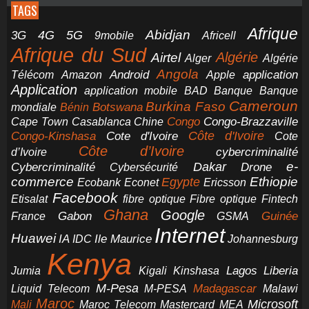
TAGS
Afrique
5G
Abidjan
4G
3G
Africell
9mobile
Afrique du Sud
Airtel
Algérie
Alger
Algérie
Angola
application
Android
Télécom
Amazon
Apple
Application
application mobile
BAD
Banque
Banque
Cameroun
Burkina Faso
Botswana
mondiale
Bénin
Congo-Brazzaville
Chine
Congo
Cape Town
Casablanca
Cote d'Ivoire
Côte d'Ivoire
Congo-Kinshasa
Cote
Côte d’Ivoire
cybercriminalité
d’Ivoire
e-
Dakar
Cybercriminalité
Cybersécurité
Drone
commerce
Ethiopie
Egypte
Ericsson
Ecobank
Econet
Facebook
Etisalat
fibre optique
Fibre optique
Fintech
Ghana
Google
Gabon
Guinée
France
GSMA
Internet
Huawei
IA
Ile Maurice
IDC
Johannesburg
Kenya
Jumia
Lagos
Liberia
Kigali
Kinshasa
M-Pesa
Madagascar
Liquid Telecom
M-PESA
Malawi
Maroc
Microsoft
Mali
Maroc Telecom
Mastercard
MEA