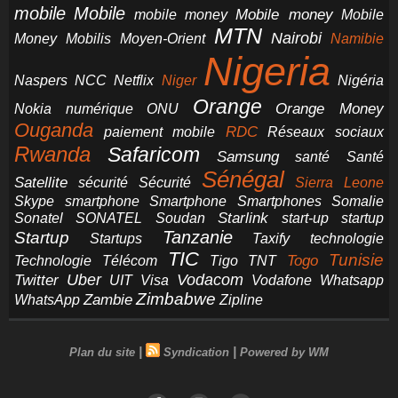
mobile
Mobile
Mobile money
Mobile
mobile money
MTN
Nairobi
Money
Mobilis
Moyen-Orient
Namibie
Nigeria
NCC
Naspers
Netflix
Niger
Nigéria
Orange
Orange Money
Nokia
numérique
ONU
Ouganda
RDC
paiement mobile
Réseaux sociaux
Rwanda
Safaricom
Samsung
santé
Santé
Sénégal
Satellite
sécurité
Sécurité
Sierra Leone
smartphone
Smartphones
Skype
Smartphone
Somalie
Starlink
start-up
startup
Sonatel
SONATEL
Soudan
Tanzanie
Startup
technologie
Startups
Taxify
TIC
Tunisie
Technologie
Télécom
Tigo
Togo
TNT
Uber
Vodacom
Twitter
UIT
Visa
Vodafone
Whatsapp
Zimbabwe
Zambie
WhatsApp
Zipline
|
|
Plan du site
Syndication
Powered by WM