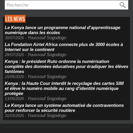
LES NEWS
Le Kenya lance un programme national d'apprentissage
numérique dans les écoles
Youssouf Sogodogo
30/07/2026
-
La Fondation Airtel Africa connecte plus de 3000 écoles à
Internet sur le continent
Youssouf Sogodogo
28/07/2026
-
Kenya : le président Ruto ordonne la numérisation
complète des données éducatives pour éradiquer les élèves
fantômes
Youssouf Sogodogo
15/05/2026
-
Kenya : la Haute Cour interdit le recyclage des cartes SIM
et élève le numéro mobile au rang d'identité numérique
protégée
Youssouf Sogodogo
13/05/2026
-
Le Kenya lance un système automatisé de contraventions
pour renforcer la sécurité routière
Youssouf Sogodogo
31/03/2026
-