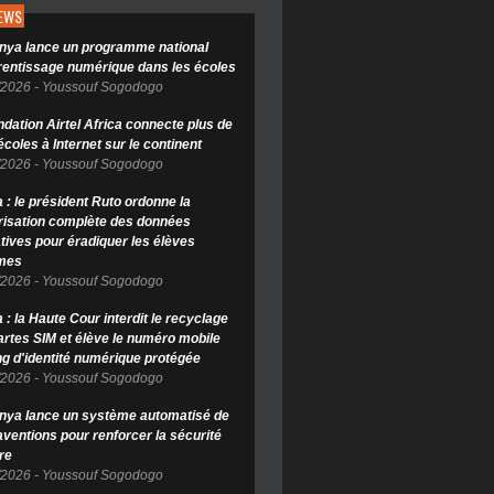
NEWS
nya lance un programme national
rentissage numérique dans les écoles
/2026
-
Youssouf Sogodogo
ndation Airtel Africa connecte plus de
coles à Internet sur le continent
/2026
-
Youssouf Sogodogo
 : le président Ruto ordonne la
isation complète des données
tives pour éradiquer les élèves
mes
/2026
-
Youssouf Sogodogo
: la Haute Cour interdit le recyclage
artes SIM et élève le numéro mobile
ng d'identité numérique protégée
/2026
-
Youssouf Sogodogo
nya lance un système automatisé de
aventions pour renforcer la sécurité
re
/2026
-
Youssouf Sogodogo