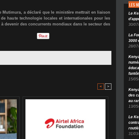
LES 
 Mutimura, a déclaré que le ministère mettrait en liaison
Le Ke
 de haute technologie locales et internationales pour les
d'app
t à devenir des concurrents mondiaux dans le secteur des
30/07
La Fo
3000 é
28/07
Kenya
numér
éduca
fantô
15/05
<
>
Kenya 
des c
au ra
13/05
Le Ke
contr
routiè
31/03