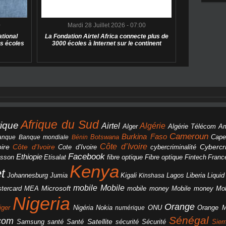
0
Mardi 28 Juillet 2026 - 07:00
tional
La Fondation Airtel Africa connecte plus de
s écoles
3000 écoles à Internet sur le continent
Afrique du Sud
rique
Algérie
Airtel
Alger
Algérie Télécom
A
Cameroun
Burkina Faso
Botswana
anque
Banque mondiale
Bénin
Cape
Côte d’Ivoire
Côte d'Ivoire
ire
cybercriminalité
Cybercri
Cote d’Ivoire
Facebook
Ethiopie
csson
Etisalat
fibre optique
Fibre optique
Fintech
Franc
Kenya
et
Johannesburg
Jumia
Lagos
Liberia
Liqui
Kigali
Kinshasa
mobile
Mobile
Microsoft
tercard
Mobile money
Mo
MEA
mobile money
Nigeria
Orange
Orange 
iger
Nigéria
Nokia
numérique
ONU
Sénégal
icom
Samsung
santé
Satellite
Santé
sécurité
Sécurité
Sier