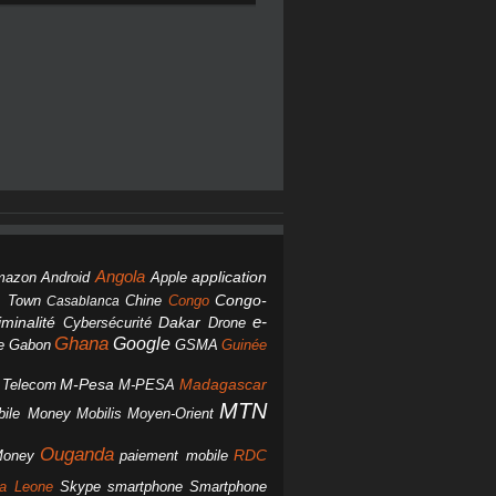
Angola
Android
application
mazon
Apple
Chine
Congo
Congo-
 Town
Casablanca
Dakar
e-
minalité
Cybersécurité
Drone
Ghana
Google
Gabon
GSMA
Guinée
e
M-Pesa
d Telecom
M-PESA
Madagascar
MTN
bile Money
Mobilis
Moyen-Orient
Ouganda
Money
RDC
paiement mobile
smartphone
ra Leone
Skype
Smartphone