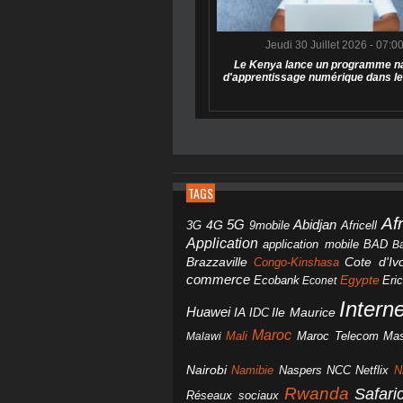
Jeudi 30 Juillet 2026 - 07:0
Le Kenya lance un programme na
d'apprentissage numérique dans le
TAGS
Af
Abidjan
4G
5G
3G
Africell
9mobile
Application
BAD
application mobile
B
Brazzaville
Congo-Kinshasa
Cote d'Ivo
commerce
Egypte
Eri
Ecobank
Econet
Intern
Huawei
IA
IDC
Ile Maurice
Maroc
Mali
Maroc Telecom
Mas
Malawi
Nairobi
Namibie
NCC
Naspers
Netflix
N
Rwanda
Safar
Réseaux sociaux