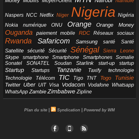
Nairobi
Money
Mobilis
Moyen-Orient
Namibie
Nigeria
NCC
Naspers
Netflix
Niger
Nigéria
Orange
Orange Money
Nokia
numérique
ONU
Ouganda
RDC
paiement mobile
Réseaux sociaux
Rwanda
Safaricom
Samsung
santé
Santé
Sénégal
Satellite
sécurité
Sécurité
Sierra Leone
smartphone
Smartphones
Skype
Smartphone
Somalie
Starlink
start-up
startup
Sonatel
SONATEL
Soudan
Tanzanie
Startup
technologie
Startups
Taxify
TIC
Tunisie
Technologie
Télécom
Tigo
Togo
TNT
Uber
Vodacom
Twitter
UIT
Visa
Vodafone
Whatsapp
Zimbabwe
Zambie
WhatsApp
Zipline
|
|
Plan du site
Syndication
Powered by WM