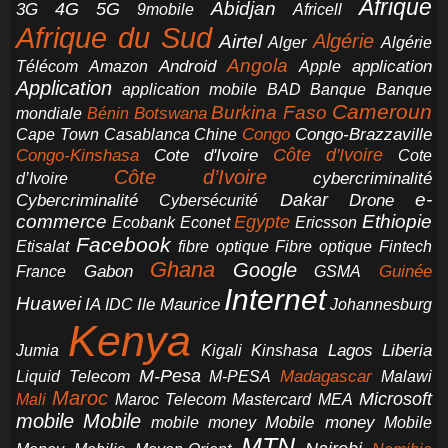
Afrique
5G
Abidjan
4G
3G
Africell
9mobile
Afrique du Sud
Airtel
Algérie
Alger
Algérie
Angola
application
Android
Télécom
Amazon
Apple
Application
application mobile
BAD
Banque
Banque
Cameroun
Burkina Faso
Botswana
mondiale
Bénin
Congo-Brazzaville
Chine
Congo
Cape Town
Casablanca
Cote d'Ivoire
Côte d'Ivoire
Congo-Kinshasa
Cote
Côte d’Ivoire
cybercriminalité
d’Ivoire
e-
Dakar
Cybercriminalité
Cybersécurité
Drone
commerce
Ethiopie
Egypte
Ericsson
Ecobank
Econet
Facebook
Etisalat
fibre optique
Fibre optique
Fintech
Ghana
Google
Gabon
Guinée
France
GSMA
Internet
Huawei
IA
Ile Maurice
IDC
Johannesburg
Kenya
Jumia
Lagos
Liberia
Kigali
Kinshasa
M-Pesa
Madagascar
Liquid Telecom
M-PESA
Malawi
Maroc
Microsoft
Mali
Maroc Telecom
Mastercard
MEA
mobile
Mobile
Mobile money
Mobile
mobile money
MTN