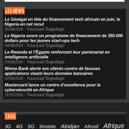
LES NEWS
Le Sénégal en tête du financement tech africain en juin, le
Nigeria en net recul
Youssouf Sogodogo
05/08/2026
-
Le Nigeria ouvre un programme de financement de 350.000
dollars pour les jeunes start-ups tech
Youssouf Sogodogo
04/08/2026
-
Le Rwanda et l'Égypte renforcent leur partenariat en
intelligence artificielle
Youssouf Sogodogo
03/08/2026
-
Wema Bank alerte ses clients contre de fausses
applications visant leurs données bancaires
Youssouf Sogodogo
02/08/2026
-
Mastercard lance un centre d'excellence pour la
cybersécurité en Afrique
Youssouf Sogodogo
31/07/2026
-
TAGS
Afrique
5G
Abidjan
4G
3G
Africell
9mobile