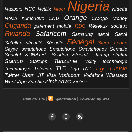
Nigeria
NCC
Naspers
Netflix
Niger
Nigéria
Orange
Orange Money
Nokia
numérique
ONU
Ouganda
RDC
paiement mobile
Réseaux sociaux
Rwanda
Safaricom
Samsung
santé
Santé
Sénégal
Satellite
sécurité
Sécurité
Sierra Leone
smartphone
Smartphones
Skype
Smartphone
Somalie
Starlink
start-up
startup
Sonatel
SONATEL
Soudan
Tanzanie
Startup
technologie
Startups
Taxify
TIC
Tunisie
Technologie
Télécom
Tigo
Togo
TNT
Uber
Vodacom
Twitter
UIT
Visa
Vodafone
Whatsapp
Zimbabwe
Zambie
WhatsApp
Zipline
|
|
Plan du site
Syndication
Powered by WM