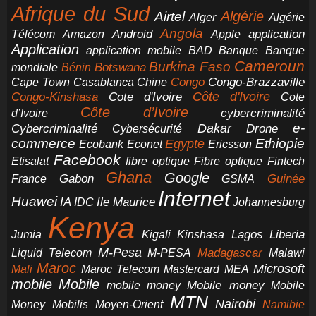
Afrique du Sud
Airtel
Algérie
Alger
Algérie
Angola
application
Android
Télécom
Amazon
Apple
Application
application mobile
BAD
Banque
Banque
Cameroun
Burkina Faso
Botswana
mondiale
Bénin
Congo-Brazzaville
Chine
Congo
Cape Town
Casablanca
Cote d'Ivoire
Côte d'Ivoire
Congo-Kinshasa
Cote
Côte d’Ivoire
cybercriminalité
d’Ivoire
e-
Dakar
Cybercriminalité
Cybersécurité
Drone
commerce
Ethiopie
Egypte
Ericsson
Ecobank
Econet
Facebook
Etisalat
fibre optique
Fibre optique
Fintech
Ghana
Google
Gabon
Guinée
France
GSMA
Internet
Huawei
IA
Ile Maurice
IDC
Johannesburg
Kenya
Jumia
Lagos
Liberia
Kigali
Kinshasa
M-Pesa
Madagascar
Liquid Telecom
M-PESA
Malawi
Maroc
Microsoft
Mali
Maroc Telecom
Mastercard
MEA
mobile
Mobile
Mobile money
Mobile
mobile money
MTN
Nairobi
Money
Mobilis
Moyen-Orient
Namibie