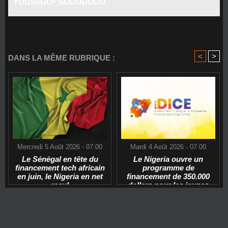
YOUSSOUF SOGODOGO
<
>
DANS LA MÊME RUBRIQUE :
Mercredi 5 Août 2026 - 07:00
Mardi 4 Août 2026 - 07:00
Le Sénégal en tête du
Le Nigeria ouvre un
financement tech africain
programme de
en juin, le Nigeria en net
financement de 350.000
recul
dollars pour les jeunes
start-ups tech