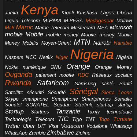
Kenya
Jumia
Lagos
Liberia
Kigali
Kinshasa
M-Pesa
Madagascar
Liquid Telecom
M-PESA
Malawi
Maroc
Microsoft
Mali
Maroc Telecom
Mastercard
MEA
mobile
Mobile
Mobile money
Mobile
mobile money
MTN
Nairobi
Money
Mobilis
Moyen-Orient
Namibie
Nigeria
NCC
Naspers
Netflix
Niger
Nigéria
Orange
Orange Money
Nokia
numérique
ONU
Ouganda
RDC
paiement mobile
Réseaux sociaux
Rwanda
Safaricom
Samsung
santé
Santé
Sénégal
Satellite
sécurité
Sécurité
Sierra Leone
smartphone
Smartphones
Skype
Smartphone
Somalie
Starlink
start-up
startup
Sonatel
SONATEL
Soudan
Tanzanie
Startup
technologie
Startups
Taxify
TIC
Tunisie
Technologie
Télécom
Tigo
Togo
TNT
Uber
Vodacom
Twitter
UIT
Visa
Vodafone
Whatsapp
Zimbabwe
Zambie
WhatsApp
Zipline