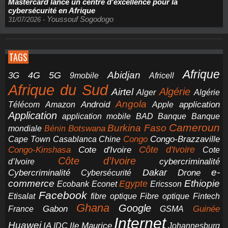
Mastercard lance un centre d'excellence pour la
cybersécurité en Afrique
Youssouf Sogodogo
31/07/2026
-
TAGS
Afrique
5G
Abidjan
4G
3G
Africell
9mobile
Afrique du Sud
Airtel
Algérie
Alger
Algérie
Angola
application
Android
Télécom
Amazon
Apple
Application
application mobile
BAD
Banque
Banque
Cameroun
Burkina Faso
Botswana
mondiale
Bénin
Congo-Brazzaville
Chine
Congo
Cape Town
Casablanca
Cote d'Ivoire
Côte d'Ivoire
Congo-Kinshasa
Cote
Côte d’Ivoire
cybercriminalité
d’Ivoire
e-
Dakar
Cybercriminalité
Cybersécurité
Drone
commerce
Ethiopie
Egypte
Ericsson
Ecobank
Econet
Facebook
Etisalat
fibre optique
Fibre optique
Fintech
Ghana
Google
Gabon
Guinée
France
GSMA
Internet
Huawei
IA
Ile Maurice
IDC
Johannesburg