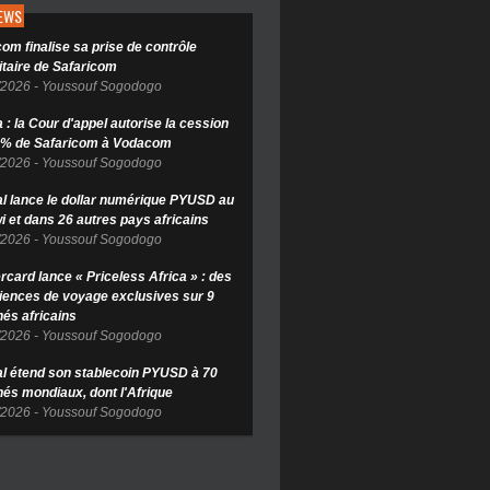
NEWS
om finalise sa prise de contrôle
itaire de Safaricom
/2026
-
Youssouf Sogodogo
: la Cour d'appel autorise la cession
 % de Safaricom à Vodacom
/2026
-
Youssouf Sogodogo
l lance le dollar numérique PYUSD au
i et dans 26 autres pays africains
/2026
-
Youssouf Sogodogo
rcard lance « Priceless Africa » : des
iences de voyage exclusives sur 9
és africains
/2026
-
Youssouf Sogodogo
l étend son stablecoin PYUSD à 70
és mondiaux, dont l'Afrique
/2026
-
Youssouf Sogodogo