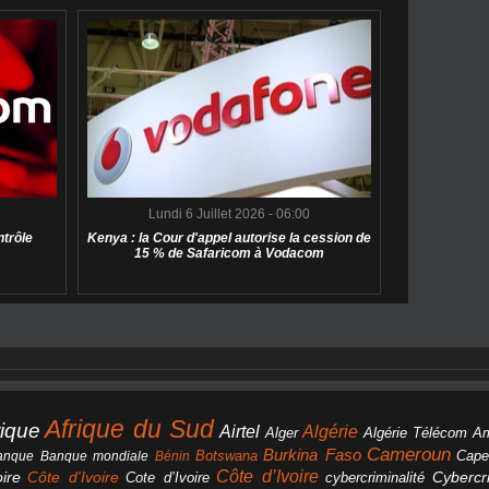
Lundi 6 Juillet 2026 - 06:00
ntrôle
Kenya : la Cour d'appel autorise la cession de
15 % de Safaricom à Vodacom
Afrique du Sud
rique
Algérie
Airtel
Alger
Algérie Télécom
A
Cameroun
Burkina Faso
Botswana
anque
Banque mondiale
Bénin
Cape
Côte d’Ivoire
Côte d'Ivoire
ire
cybercriminalité
Cybercri
Cote d’Ivoire