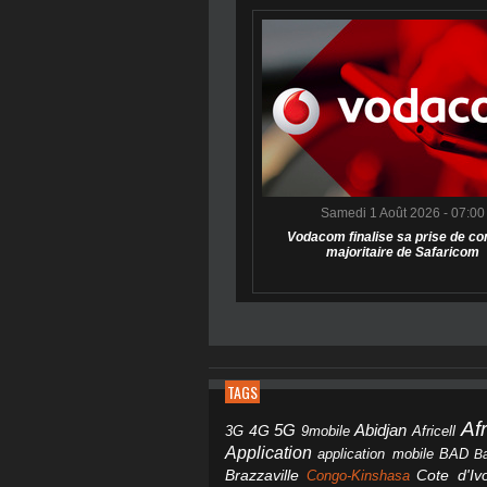
Samedi 1 Août 2026 - 07:00
Vodacom finalise sa prise de co
majoritaire de Safaricom
TAGS
Af
Abidjan
4G
5G
3G
Africell
9mobile
Application
BAD
application mobile
B
Brazzaville
Congo-Kinshasa
Cote d'Ivo