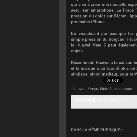
qui vise à créer une nouvelle expér
avec leur smartphone. Le Force 
pression du doigt sur l’écran. App
prochains iPhone.
En visualisant par exemple les p
simple pression du doigt sur l'écr
le Huawei Mate S peut également
objets.
Récemment, Huawei a lancé son te
et la marque a pu écoulé plus de
similaire, sinon meilleur, pour le 
:
Huawei
,
Kenya
,
Mate S
,
smartphone
YOUSSOUF SOGODOGO
DANS LA MÊME RUBRIQUE :