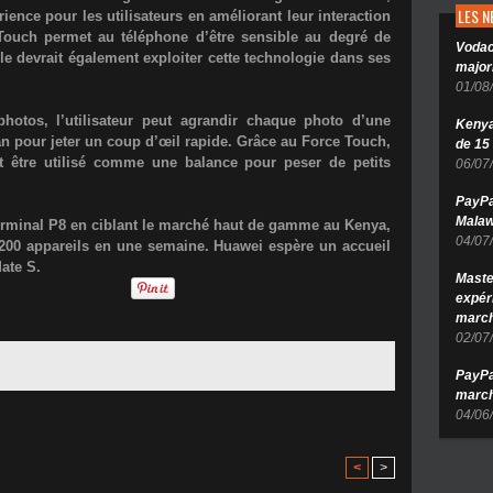
LES 
ience pour les utilisateurs en améliorant leur interaction
Touch permet au téléphone d’être sensible au degré de
Vodac
le devrait également exploiter cette technologie dans ses
major
01/08
hotos, l’utilisateur peut agrandir chaque photo d’une
Kenya 
an pour jeter un coup d’œil rapide. Grâce au Force Touch,
de 15
 être utilisé comme une balance pour peser de petits
06/07
PayPa
Malaw
rminal P8 en ciblant le marché haut de gamme au Kenya,
04/07
 200 appareils en une semaine. Huawei espère un accueil
Mate S.
Maste
expér
march
02/07
PayPa
march
04/06
<
>