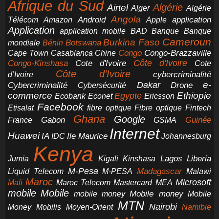
Afrique du Sud
Airtel
Algérie
Alger
Algérie
Angola
application
Android
Télécom
Amazon
Apple
Application
application mobile
BAD
Banque
Banque
Cameroun
Burkina Faso
Botswana
mondiale
Bénin
Congo-Brazzaville
Chine
Congo
Cape Town
Casablanca
Cote d'Ivoire
Côte d'Ivoire
Congo-Kinshasa
Cote
Côte d’Ivoire
cybercriminalité
d’Ivoire
e-
Dakar
Cybercriminalité
Cybersécurité
Drone
commerce
Ethiopie
Egypte
Ericsson
Ecobank
Econet
Facebook
Etisalat
fibre optique
Fibre optique
Fintech
Ghana
Google
Gabon
Guinée
France
GSMA
Internet
Huawei
IA
Ile Maurice
IDC
Johannesburg
Kenya
Jumia
Lagos
Liberia
Kigali
Kinshasa
M-Pesa
Madagascar
Liquid Telecom
M-PESA
Malawi
Maroc
Microsoft
Mali
Maroc Telecom
Mastercard
MEA
mobile
Mobile
Mobile money
Mobile
mobile money
MTN
Nairobi
Money
Mobilis
Moyen-Orient
Namibie