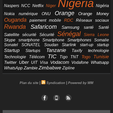
Nigeria
NCC
Naspers
Netflix
Niger
Nigéria
Orange
Orange Money
Nokia
numérique
ONU
Ouganda
RDC
paiement mobile
Réseaux sociaux
Rwanda
Safaricom
Samsung
santé
Santé
Sénégal
Satellite
sécurité
Sécurité
Sierra Leone
smartphone
Smartphones
Skype
Smartphone
Somalie
Starlink
start-up
startup
Sonatel
SONATEL
Soudan
Tanzanie
Startup
technologie
Startups
Taxify
TIC
Tunisie
Technologie
Télécom
Tigo
Togo
TNT
Uber
Vodacom
Twitter
UIT
Visa
Vodafone
Whatsapp
Zimbabwe
Zambie
WhatsApp
Zipline
|
|
Plan du site
Syndication
Powered by WM