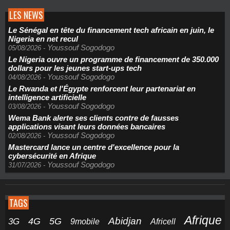
LES NEWS
Le Sénégal en tête du financement tech africain en juin, le
Nigeria en net recul
Youssouf Sogodogo
05/08/2026
-
Le Nigeria ouvre un programme de financement de 350.000
dollars pour les jeunes start-ups tech
Youssouf Sogodogo
04/08/2026
-
Le Rwanda et l'Égypte renforcent leur partenariat en
intelligence artificielle
Youssouf Sogodogo
03/08/2026
-
Wema Bank alerte ses clients contre de fausses
applications visant leurs données bancaires
Youssouf Sogodogo
02/08/2026
-
Mastercard lance un centre d'excellence pour la
cybersécurité en Afrique
Youssouf Sogodogo
31/07/2026
-
TAGS
Afrique
5G
Abidjan
4G
3G
Africell
9mobile