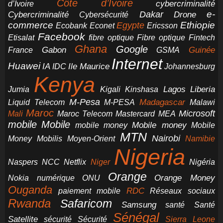
Côte d’Ivoire
cybercriminalité
d’Ivoire
e-
Dakar
Cybercriminalité
Cybersécurité
Drone
commerce
Ethiopie
Egypte
Ericsson
Ecobank
Econet
Facebook
Etisalat
fibre optique
Fibre optique
Fintech
Ghana
Google
Gabon
Guinée
France
GSMA
Internet
Huawei
IA
Ile Maurice
IDC
Johannesburg
Kenya
Jumia
Lagos
Liberia
Kigali
Kinshasa
M-Pesa
Madagascar
Liquid Telecom
M-PESA
Malawi
Maroc
Microsoft
Mali
Maroc Telecom
Mastercard
MEA
mobile
Mobile
Mobile money
Mobile
mobile money
MTN
Nairobi
Money
Mobilis
Moyen-Orient
Namibie
Nigeria
NCC
Naspers
Netflix
Niger
Nigéria
Orange
Orange Money
Nokia
numérique
ONU
Ouganda
RDC
paiement mobile
Réseaux sociaux
Rwanda
Safaricom
Samsung
santé
Santé
Sénégal
Satellite
sécurité
Sécurité
Sierra Leone