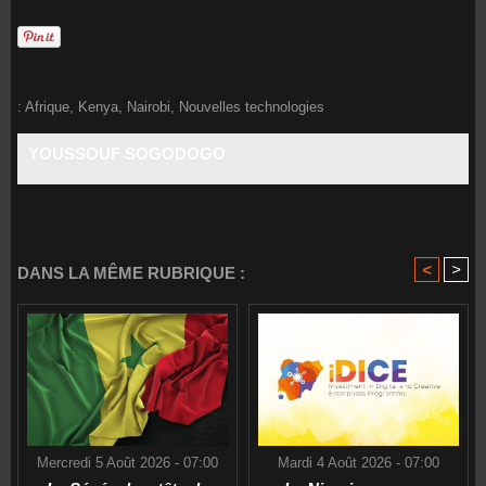
:
Afrique
,
Kenya
,
Nairobi
,
Nouvelles technologies
YOUSSOUF SOGODOGO
<
>
DANS LA MÊME RUBRIQUE :
Mercredi 5 Août 2026 - 07:00
Mardi 4 Août 2026 - 07:00