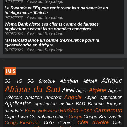
Youssouf Sogodogo
04/08/2026
-
Le Rwanda et l'Égypte renforcent leur partenariat en
intelligence artificielle
Youssouf Sogodogo
03/08/2026
-
Wema Bank alerte ses clients contre de fausses
applications visant leurs données bancaires
Youssouf Sogodogo
02/08/2026
-
Mastercard lance un centre d'excellence pour la
cybersécurité en Afrique
Youssouf Sogodogo
31/07/2026
-
TAGS
Afrique
5G
Abidjan
4G
3G
Africell
9mobile
Afrique du Sud
Airtel
Algérie
Alger
Algérie
Angola
application
Android
Télécom
Amazon
Apple
Application
application mobile
BAD
Banque
Banque
Cameroun
Burkina Faso
Botswana
mondiale
Bénin
Congo-Brazzaville
Chine
Congo
Cape Town
Casablanca
Cote d'Ivoire
Côte d'Ivoire
Congo-Kinshasa
Cote