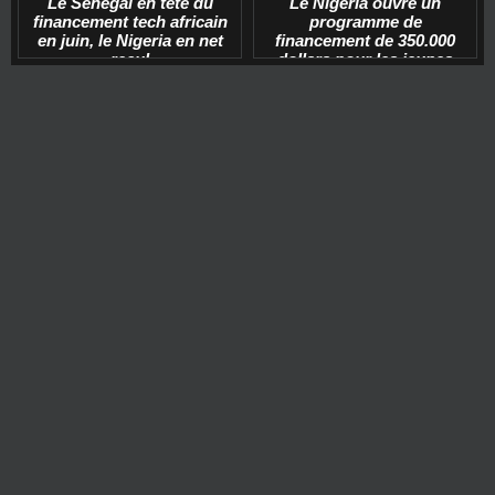
Le Sénégal en tête du
Le Nigeria ouvre un
financement tech africain
programme de
en juin, le Nigeria en net
financement de 350.000
recul
dollars pour les jeunes
start-ups tech