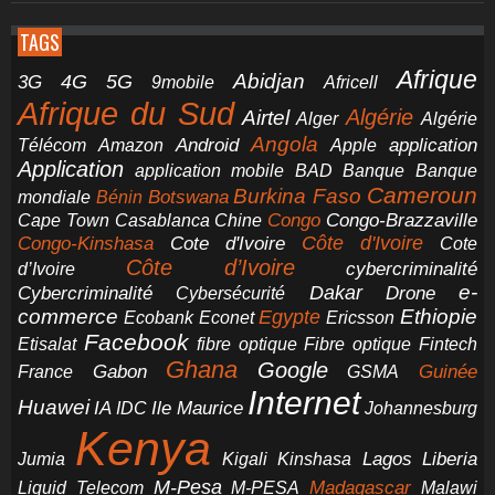
TAGS
Afrique
5G
Abidjan
4G
3G
Africell
9mobile
Afrique du Sud
Airtel
Algérie
Alger
Algérie
Angola
application
Android
Télécom
Amazon
Apple
Application
application mobile
BAD
Banque
Banque
Cameroun
Burkina Faso
Botswana
mondiale
Bénin
Congo-Brazzaville
Chine
Congo
Cape Town
Casablanca
Cote d'Ivoire
Côte d'Ivoire
Congo-Kinshasa
Cote
Côte d’Ivoire
cybercriminalité
d’Ivoire
e-
Dakar
Cybercriminalité
Cybersécurité
Drone
commerce
Ethiopie
Egypte
Ericsson
Ecobank
Econet
Facebook
Etisalat
fibre optique
Fibre optique
Fintech
Ghana
Google
Gabon
Guinée
France
GSMA
Internet
Huawei
IA
Ile Maurice
IDC
Johannesburg
Kenya
Jumia
Lagos
Liberia
Kigali
Kinshasa
M-Pesa
Madagascar
Liquid Telecom
M-PESA
Malawi