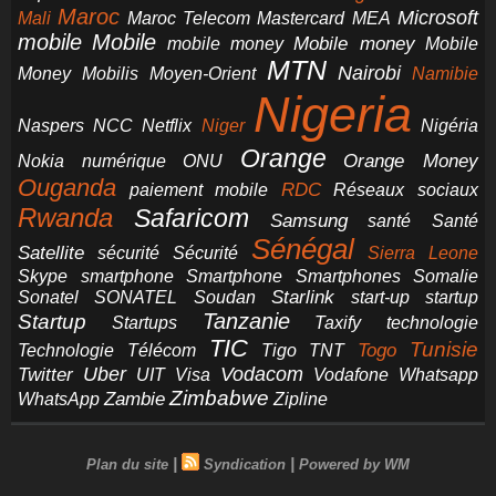
Maroc
Microsoft
Mali
Maroc Telecom
Mastercard
MEA
mobile
Mobile
Mobile money
Mobile
mobile money
MTN
Nairobi
Money
Mobilis
Moyen-Orient
Namibie
Nigeria
NCC
Naspers
Netflix
Niger
Nigéria
Orange
Orange Money
Nokia
numérique
ONU
Ouganda
RDC
paiement mobile
Réseaux sociaux
Rwanda
Safaricom
Samsung
santé
Santé
Sénégal
Satellite
sécurité
Sécurité
Sierra Leone
smartphone
Smartphones
Skype
Smartphone
Somalie
Starlink
start-up
startup
Sonatel
SONATEL
Soudan
Tanzanie
Startup
technologie
Startups
Taxify
TIC
Tunisie
Technologie
Télécom
Tigo
Togo
TNT
Uber
Vodacom
Twitter
UIT
Visa
Vodafone
Whatsapp
Zimbabwe
Zambie
WhatsApp
Zipline
|
|
Plan du site
Syndication
Powered by WM