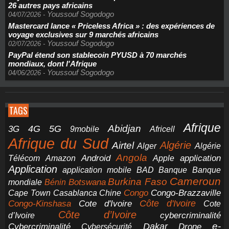
26 autres pays africains
Youssouf Sogodogo
04/07/2026
-
Mastercard lance « Priceless Africa » : des expériences de
voyage exclusives sur 9 marchés africains
Youssouf Sogodogo
02/07/2026
-
PayPal étend son stablecoin PYUSD à 70 marchés
mondiaux, dont l'Afrique
Youssouf Sogodogo
04/06/2026
-
TAGS
Afrique
5G
Abidjan
4G
3G
Africell
9mobile
Afrique du Sud
Airtel
Algérie
Alger
Algérie
Angola
application
Android
Télécom
Amazon
Apple
Application
application mobile
BAD
Banque
Banque
Cameroun
Burkina Faso
Botswana
mondiale
Bénin
Congo-Brazzaville
Chine
Congo
Cape Town
Casablanca
Cote d'Ivoire
Côte d'Ivoire
Congo-Kinshasa
Cote
Côte d’Ivoire
cybercriminalité
d’Ivoire
e-
Dakar
Cybercriminalité
Cybersécurité
Drone