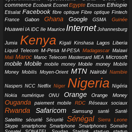
commerce
Ethiopie
Egypte
Ericsson
Ecobank
Econet
Facebook
Etisalat
fibre optique
Fibre optique
Fintech
Ghana
Google
Gabon
Guinée
France
GSMA
Internet
Huawei
IA
Ile Maurice
IDC
Johannesburg
Kenya
Jumia
Lagos
Liberia
Kigali
Kinshasa
M-Pesa
Madagascar
Liquid Telecom
M-PESA
Malawi
Maroc
Microsoft
Mali
Maroc Telecom
Mastercard
MEA
mobile
Mobile
Mobile money
Mobile
mobile money
MTN
Nairobi
Money
Mobilis
Moyen-Orient
Namibie
Nigeria
NCC
Naspers
Netflix
Niger
Nigéria
Orange
Orange Money
Nokia
numérique
ONU
Ouganda
RDC
paiement mobile
Réseaux sociaux
Rwanda
Safaricom
Samsung
santé
Santé
Sénégal
Satellite
sécurité
Sécurité
Sierra Leone
smartphone
Smartphones
Skype
Smartphone
Somalie
Starlink
start-up
startup
Sonatel
SONATEL
Soudan