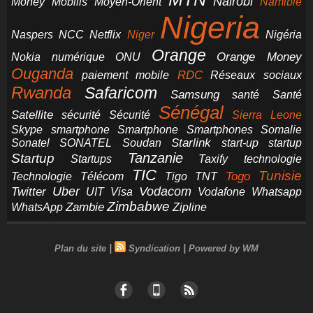
Nairobi
Money
Mobilis
Moyen-Orient
Namibie
Nigeria
NCC
Naspers
Netflix
Niger
Nigéria
Orange
Orange Money
Nokia
numérique
ONU
Ouganda
RDC
paiement mobile
Réseaux sociaux
Rwanda
Safaricom
Samsung
santé
Santé
Sénégal
Satellite
sécurité
Sécurité
Sierra Leone
smartphone
Smartphones
Skype
Smartphone
Somalie
Starlink
start-up
startup
Sonatel
SONATEL
Soudan
Tanzanie
Startup
technologie
Startups
Taxify
TIC
Tunisie
Technologie
Télécom
Tigo
Togo
TNT
Uber
Vodacom
Twitter
UIT
Visa
Vodafone
Whatsapp
Zimbabwe
Zambie
WhatsApp
Zipline
|
|
Plan du site
Syndication
Powered by WM