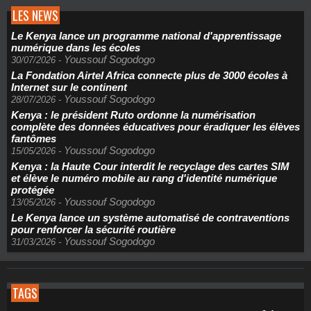
LES NEWS
Le Kenya lance un programme national d'apprentissage
numérique dans les écoles
Youssouf Sogodogo
30/07/2026
-
La Fondation Airtel Africa connecte plus de 3000 écoles à
Internet sur le continent
Youssouf Sogodogo
28/07/2026
-
Kenya : le président Ruto ordonne la numérisation
complète des données éducatives pour éradiquer les élèves
fantômes
Youssouf Sogodogo
15/05/2026
-
Kenya : la Haute Cour interdit le recyclage des cartes SIM
et élève le numéro mobile au rang d'identité numérique
protégée
Youssouf Sogodogo
13/05/2026
-
Le Kenya lance un système automatisé de contraventions
pour renforcer la sécurité routière
Youssouf Sogodogo
31/03/2026
-
TAGS