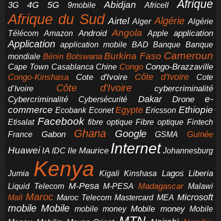
Afrique
5G
Abidjan
4G
3G
Africell
9mobile
Afrique du Sud
Airtel
Algérie
Alger
Algérie
Angola
application
Android
Télécom
Amazon
Apple
Application
application mobile
BAD
Banque
Banque
Cameroun
Burkina Faso
Botswana
mondiale
Bénin
Congo-Brazzaville
Chine
Congo
Cape Town
Casablanca
Cote d'Ivoire
Côte d'Ivoire
Congo-Kinshasa
Cote
Côte d’Ivoire
cybercriminalité
d’Ivoire
e-
Dakar
Cybercriminalité
Cybersécurité
Drone
commerce
Ethiopie
Egypte
Ericsson
Ecobank
Econet
Facebook
Etisalat
fibre optique
Fibre optique
Fintech
Ghana
Google
Gabon
Guinée
France
GSMA
Internet
Huawei
IA
Ile Maurice
IDC
Johannesburg
Kenya
Jumia
Lagos
Liberia
Kigali
Kinshasa
M-Pesa
Madagascar
Liquid Telecom
M-PESA
Malawi
Maroc
Microsoft
Mali
Maroc Telecom
Mastercard
MEA
mobile
Mobile
Mobile money
Mobile
mobile money
MTN