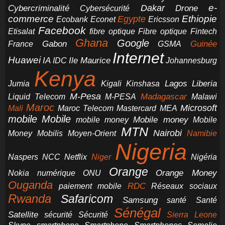
e-
Dakar
Cybercriminalité
Cybersécurité
Drone
commerce
Ethiopie
Egypte
Ericsson
Ecobank
Econet
Facebook
Etisalat
fibre optique
Fibre optique
Fintech
Ghana
Google
Gabon
Guinée
France
GSMA
Internet
Huawei
IA
Ile Maurice
IDC
Johannesburg
Kenya
Jumia
Lagos
Liberia
Kigali
Kinshasa
M-Pesa
Madagascar
Liquid Telecom
M-PESA
Malawi
Maroc
Microsoft
Mali
Maroc Telecom
Mastercard
MEA
mobile
Mobile
Mobile money
Mobile
mobile money
MTN
Nairobi
Money
Mobilis
Moyen-Orient
Namibie
Nigeria
NCC
Naspers
Netflix
Niger
Nigéria
Orange
Orange Money
Nokia
numérique
ONU
Ouganda
RDC
paiement mobile
Réseaux sociaux
Rwanda
Safaricom
Samsung
santé
Santé
Sénégal
Satellite
sécurité
Sécurité
Sierra Leone