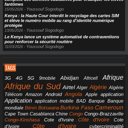
fantômes
Youssouf Sogodogo
15/05/2026
-
Kenya : la Haute Cour interdit le recyclage des cartes SIM
et élève le numéro mobile au rang d'identité numérique
protégée
Youssouf Sogodogo
13/05/2026
-
Le Kenya lance un système automatisé de contraventions
pour renforcer la sécurité routière
Youssouf Sogodogo
31/03/2026
-
TAGS
Afrique
5G
Abidjan
4G
3G
Africell
9mobile
Afrique du Sud
Airtel
Algérie
Alger
Algérie
Angola
application
Android
Télécom
Amazon
Apple
Application
application mobile
BAD
Banque
Banque
Cameroun
Burkina Faso
Botswana
mondiale
Bénin
Congo-Brazzaville
Chine
Congo
Cape Town
Casablanca
Cote d'Ivoire
Côte d'Ivoire
Congo-Kinshasa
Cote
Côte d’Ivoire
cybercriminalité
d’Ivoire