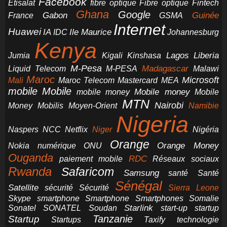
Facebook
Etisalat
fibre optique
Fibre optique
Fintech
Ghana
Google
Gabon
Guinée
France
GSMA
Internet
Huawei
IA
Ile Maurice
IDC
Johannesburg
Kenya
Jumia
Lagos
Liberia
Kigali
Kinshasa
M-Pesa
Madagascar
Liquid Telecom
M-PESA
Malawi
Maroc
Microsoft
Mali
Maroc Telecom
Mastercard
MEA
mobile
Mobile
Mobile money
Mobile
mobile money
MTN
Nairobi
Money
Mobilis
Moyen-Orient
Namibie
Nigeria
NCC
Naspers
Netflix
Niger
Nigéria
Orange
Orange Money
Nokia
numérique
ONU
Ouganda
RDC
paiement mobile
Réseaux sociaux
Rwanda
Safaricom
Samsung
santé
Santé
Sénégal
Satellite
sécurité
Sécurité
Sierra Leone
smartphone
Smartphones
Skype
Smartphone
Somalie
Starlink
start-up
startup
Sonatel
SONATEL
Soudan
Tanzanie
Startup
technologie
Startups
Taxify