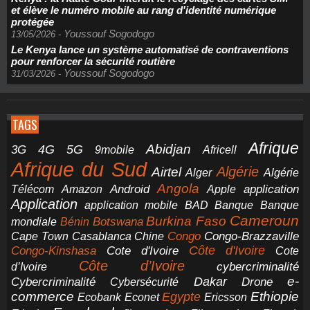
et élève le numéro mobile au rang d'identité numérique
protégée
Youssouf Sogodogo
13/05/2026
-
Le Kenya lance un système automatisé de contraventions
pour renforcer la sécurité routière
Youssouf Sogodogo
31/03/2026
-
TAGS
Afrique
5G
Abidjan
4G
3G
Africell
9mobile
Afrique du Sud
Airtel
Algérie
Alger
Algérie
Angola
application
Android
Télécom
Amazon
Apple
Application
application mobile
BAD
Banque
Banque
Cameroun
Burkina Faso
Botswana
mondiale
Bénin
Congo-Brazzaville
Chine
Congo
Cape Town
Casablanca
Cote d'Ivoire
Côte d'Ivoire
Congo-Kinshasa
Cote
Côte d’Ivoire
cybercriminalité
d’Ivoire
e-
Dakar
Cybercriminalité
Cybersécurité
Drone
commerce
Ethiopie
Egypte
Ericsson
Ecobank
Econet