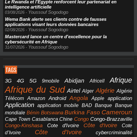
Le Rwanda et l'Égypte renforcent leur partenariat en
intelligence artificielle
Youssouf Sogodogo
03/08/2026
-
Wema Bank alerte ses clients contre de fausses
applications visant leurs données bancaires
Youssouf Sogodogo
02/08/2026
-
Mastercard lance un centre d'excellence pour la
cybersécurité en Afrique
Youssouf Sogodogo
31/07/2026
-
TAGS
Afrique
5G
Abidjan
4G
3G
Africell
9mobile
Afrique du Sud
Airtel
Algérie
Alger
Algérie
Angola
application
Android
Télécom
Amazon
Apple
Application
application mobile
BAD
Banque
Banque
Cameroun
Burkina Faso
Botswana
mondiale
Bénin
Congo-Brazzaville
Chine
Congo
Cape Town
Casablanca
Cote d'Ivoire
Côte d'Ivoire
Congo-Kinshasa
Cote
Côte d’Ivoire
cybercriminalité
d’Ivoire