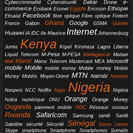
e-
Dakar
Cybercriminalité
Cybersécurité
Drone
commerce
Ethiopie
Egypte
Ericsson
Ecobank
Econet
Facebook
Etisalat
fibre optique
Fibre optique
Fintech
Ghana
Google
Gabon
Guinée
France
GSMA
Internet
Huawei
IA
Ile Maurice
IDC
Johannesburg
Kenya
Jumia
Lagos
Liberia
Kigali
Kinshasa
M-Pesa
Madagascar
Liquid Telecom
M-PESA
Malawi
Maroc
Microsoft
Mali
Maroc Telecom
Mastercard
MEA
mobile
Mobile
Mobile money
Mobile
mobile money
MTN
Nairobi
Money
Mobilis
Moyen-Orient
Namibie
Nigeria
NCC
Naspers
Netflix
Niger
Nigéria
Orange
Orange Money
Nokia
numérique
ONU
Ouganda
RDC
paiement mobile
Réseaux sociaux
Rwanda
Safaricom
Samsung
santé
Santé
Sénégal
Satellite
sécurité
Sécurité
Sierra Leone
smartphone
Smartphones
Skype
Smartphone
Somalie