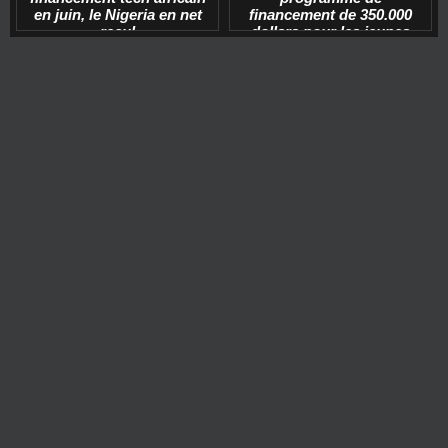
en juin, le Nigeria en net
financement de 350.000
recul
dollars pour les jeunes
start-ups tech