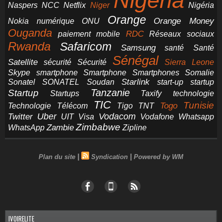
Nigeria
NCC
Naspers
Netflix
Niger
Nigéria
Orange
Orange Money
Nokia
numérique
ONU
Ouganda
RDC
paiement mobile
Réseaux sociaux
Rwanda
Safaricom
Samsung
santé
Santé
Sénégal
Satellite
sécurité
Sécurité
Sierra Leone
smartphone
Smartphones
Skype
Smartphone
Somalie
Starlink
start-up
startup
Sonatel
SONATEL
Soudan
Tanzanie
Startup
technologie
Startups
Taxify
TIC
Tunisie
Technologie
Télécom
Tigo
Togo
TNT
Uber
Vodacom
Twitter
UIT
Visa
Vodafone
Whatsapp
Zimbabwe
Zambie
WhatsApp
Zipline
|
|
Plan du site
Syndication
Powered by WM
IVOIRELITE