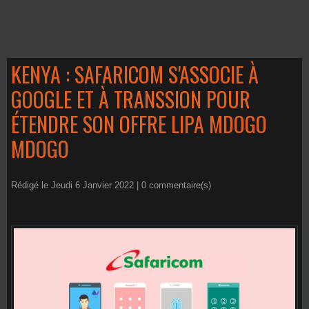
KENYA : SAFARICOM S'ASSOCIE À
GOOGLE ET À TRANSSION POUR
ÉTENDRE SON OFFRE LIPA MDOGO
MDOGO
Rédigé le Jeudi 6 Janvier 2022 |
0
commentaire(s)