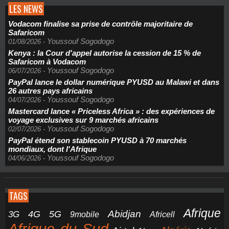
LES NEWS
Vodacom finalise sa prise de contrôle majoritaire de
Safaricom
Youssouf Sogodogo
01/08/2026
-
Kenya : la Cour d'appel autorise la cession de 15 % de
Safaricom à Vodacom
Youssouf Sogodogo
06/07/2026
-
PayPal lance le dollar numérique PYUSD au Malawi et dans
26 autres pays africains
Youssouf Sogodogo
04/07/2026
-
Mastercard lance « Priceless Africa » : des expériences de
voyage exclusives sur 9 marchés africains
Youssouf Sogodogo
02/07/2026
-
PayPal étend son stablecoin PYUSD à 70 marchés
mondiaux, dont l'Afrique
Youssouf Sogodogo
04/06/2026
-
TAGS
Afrique
5G
Abidjan
4G
3G
Africell
9mobile
Afrique du Sud