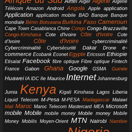
Airtel
Algérie
Alger
Algérie
Angola
application
Android
Télécom
Amazon
Apple
Application
application mobile
BAD
Banque
Banque
Cameroun
Burkina Faso
Botswana
mondiale
Bénin
Congo-Brazzaville
Chine
Congo
Cape Town
Casablanca
Cote d'Ivoire
Côte d'Ivoire
Congo-Kinshasa
Cote
Côte d’Ivoire
cybercriminalité
d’Ivoire
e-
Dakar
Cybercriminalité
Cybersécurité
Drone
commerce
Ethiopie
Egypte
Ericsson
Ecobank
Econet
Facebook
Etisalat
fibre optique
Fibre optique
Fintech
Ghana
Google
Gabon
Guinée
France
GSMA
Internet
Huawei
IA
Ile Maurice
IDC
Johannesburg
Kenya
Jumia
Lagos
Liberia
Kigali
Kinshasa
M-Pesa
Madagascar
Liquid Telecom
M-PESA
Malawi
Maroc
Microsoft
Mali
Maroc Telecom
Mastercard
MEA
mobile
Mobile
Mobile money
Mobile
mobile money
MTN
Nairobi
Money
Mobilis
Moyen-Orient
Namibie