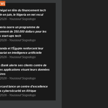
NEWS
négal en tête du financement tech
in en juin, le Nigeria en net recul
/2026
-
Youssouf Sogodogo
geria ouvre un programme de
cement de 350.000 dollars pour les
s start-ups tech
/2026
-
Youssouf Sogodogo
anda et l'Égypte renforcent leur
ariat en intelligence artificielle
/2026
-
Youssouf Sogodogo
Bank alerte ses clients contre de
es applications visant leurs données
ires
/2026
-
Youssouf Sogodogo
rcard lance un centre d'excellence
la cybersécurité en Afrique
/2026
-
Youssouf Sogodogo