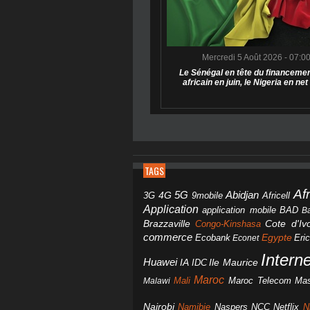
Mercredi 5 Août 2026 - 07:0
Le Sénégal en tête du financemen
africain en juin, le Nigeria en net
TAGS
Af
Abidjan
4G
5G
3G
Africell
9mobile
Application
BAD
application mobile
B
Brazzaville
Congo-Kinshasa
Cote d'Ivo
commerce
Egypte
Eri
Ecobank
Econet
Intern
Huawei
IA
IDC
Ile Maurice
Maroc
Mali
Maroc Telecom
Mas
Malawi
Nairobi
Namibie
NCC
Naspers
Netflix
N