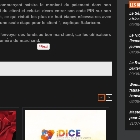
LES 
 commerçant saisira le montant du paiement dans son
 du client et celui-ci devra entrer son code PIN sur son
Le Sé
, ce qui réduit les plus de huit étapes nécessaires avec
africa
une seule étape pour le client ", explique Safaricom.
05/08
d'envoyer des fonds au bon marchand, car les utilisateurs
Le Ni
 numéro du marchand.
finan
jeune
04/08
Le Rw
parten
03/08
Wema 
fauss
banca
<
>
02/08
Maste
pour 
31/07