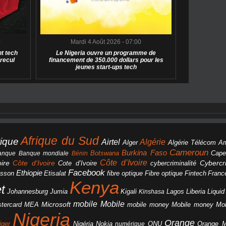
0
Mardi 4 Août 2026 - 07:00
t tech
Le Nigeria ouvre un programme de
 recul
financement de 350.000 dollars pour les
jeunes start-ups tech
Afrique du Sud
rique
Algérie
Airtel
Alger
Algérie Télécom
A
Cameroun
Burkina Faso
Botswana
anque
Banque mondiale
Bénin
Cape
Côte d’Ivoire
Côte d'Ivoire
ire
cybercriminalité
Cybercri
Cote d’Ivoire
Facebook
Ethiopie
csson
Etisalat
fibre optique
Fibre optique
Fintech
Franc
Kenya
et
Johannesburg
Jumia
Lagos
Liberia
Liqui
Kigali
Kinshasa
mobile
Mobile
Microsoft
tercard
Mobile money
Mo
MEA
mobile money
Nigeria
Orange
Orange 
iger
Nigéria
Nokia
numérique
ONU