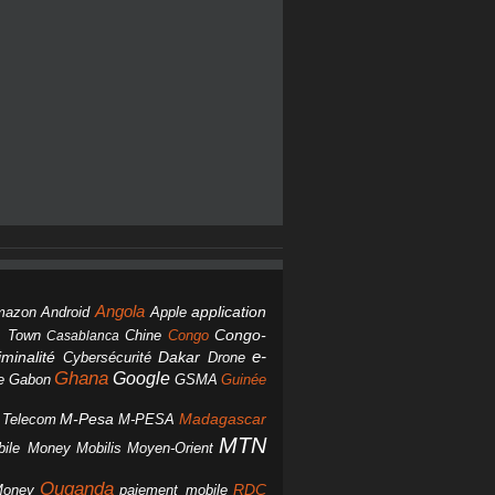
Angola
Android
application
mazon
Apple
Chine
Congo
Congo-
 Town
Casablanca
Dakar
e-
minalité
Cybersécurité
Drone
Ghana
Google
Gabon
GSMA
Guinée
e
M-Pesa
d Telecom
M-PESA
Madagascar
MTN
bile Money
Mobilis
Moyen-Orient
Ouganda
Money
RDC
paiement mobile