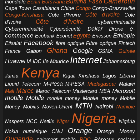
Cameroun
Burkina Faso
Botswana
mondiale
Bénin
Congo-Brazzaville
Chine
Congo
Cape Town
Casablanca
Cote d'Ivoire
Côte d'Ivoire
Congo-Kinshasa
Cote
Côte d’Ivoire
cybercriminalité
d’Ivoire
e-
Dakar
Cybercriminalité
Cybersécurité
Drone
commerce
Ethiopie
Egypte
Ericsson
Ecobank
Econet
Facebook
Etisalat
fibre optique
Fibre optique
Fintech
Ghana
Google
Gabon
Guinée
France
GSMA
Internet
Huawei
IA
Ile Maurice
IDC
Johannesburg
Kenya
Jumia
Lagos
Liberia
Kigali
Kinshasa
M-Pesa
Madagascar
Liquid Telecom
M-PESA
Malawi
Maroc
Microsoft
Mali
Maroc Telecom
Mastercard
MEA
mobile
Mobile
Mobile money
Mobile
mobile money
MTN
Nairobi
Money
Mobilis
Moyen-Orient
Namibie
Nigeria
NCC
Naspers
Netflix
Niger
Nigéria
Orange
Orange Money
Nokia
numérique
ONU
Ouganda
RDC
paiement mobile
Réseaux sociaux