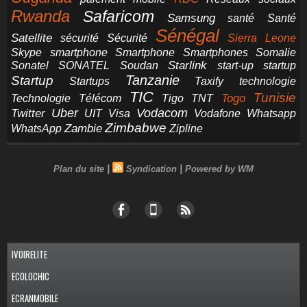
Rwanda
Safaricom
Samsung
santé
Santé
Sénégal
Satellite
sécurité
Sécurité
Sierra Leone
smartphone
Smartphones
Skype
Smartphone
Somalie
Starlink
start-up
startup
Sonatel
SONATEL
Soudan
Tanzanie
Startup
technologie
Startups
Taxify
TIC
Tunisie
Technologie
Télécom
Tigo
Togo
TNT
Uber
Vodacom
Twitter
UIT
Visa
Vodafone
Whatsapp
Zimbabwe
Zambie
WhatsApp
Zipline
|
|
Plan du site
Syndication
Powered by WM
IVOIRELITE
ECOLOCHIC
ECRANMOBILE