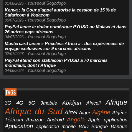
Youssouf Sogodogo
01/08/2026
-
Kenya : la Cour d'appel autorise la cession de 15 % de
Safaricom à Vodacom
Youssouf Sogodogo
06/07/2026
-
PayPal lance le dollar numérique PYUSD au Malawi et dans
26 autres pays africains
Youssouf Sogodogo
04/07/2026
-
Mastercard lance « Priceless Africa » : des expériences de
voyage exclusives sur 9 marchés africains
Youssouf Sogodogo
02/07/2026
-
PayPal étend son stablecoin PYUSD à 70 marchés
mondiaux, dont l'Afrique
Youssouf Sogodogo
04/06/2026
-
TAGS
Afrique
5G
Abidjan
4G
3G
Africell
9mobile
Afrique du Sud
Airtel
Algérie
Alger
Algérie
Angola
application
Android
Télécom
Amazon
Apple
Application
application mobile
BAD
Banque
Banque