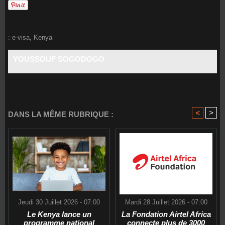
:
e-visa
,
Kenya
YOUSSOUF SOGODOGO
<
>
DANS LA MÊME RUBRIQUE :
Jeudi 30 Juillet 2026 - 07:00
Mardi 28 Juillet 2026 - 07:00
Le Kenya lance un
La Fondation Airtel Africa
programme national
connecte plus de 3000