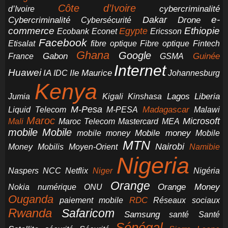
Côte d’Ivoire
cybercriminalité
d’Ivoire
e-
Dakar
Cybercriminalité
Cybersécurité
Drone
commerce
Ethiopie
Egypte
Ericsson
Ecobank
Econet
Facebook
Etisalat
fibre optique
Fibre optique
Fintech
Ghana
Google
Gabon
Guinée
France
GSMA
Internet
Huawei
IA
Ile Maurice
IDC
Johannesburg
Kenya
Jumia
Lagos
Liberia
Kigali
Kinshasa
M-Pesa
Madagascar
Liquid Telecom
M-PESA
Malawi
Maroc
Microsoft
Mali
Maroc Telecom
Mastercard
MEA
mobile
Mobile
Mobile money
Mobile
mobile money
MTN
Nairobi
Money
Mobilis
Moyen-Orient
Namibie
Nigeria
NCC
Naspers
Netflix
Niger
Nigéria
Orange
Orange Money
Nokia
numérique
ONU
Ouganda
RDC
paiement mobile
Réseaux sociaux
Rwanda
Safaricom
Samsung
santé
Santé
Sénégal