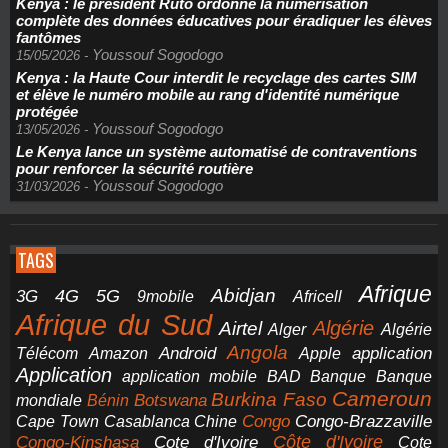
Kenya : le président Ruto ordonne la numérisation
complète des données éducatives pour éradiquer les élèves
fantômes
Youssouf Sogodogo
15/05/2026
-
Kenya : la Haute Cour interdit le recyclage des cartes SIM
et élève le numéro mobile au rang d'identité numérique
protégée
Youssouf Sogodogo
13/05/2026
-
Le Kenya lance un système automatisé de contraventions
pour renforcer la sécurité routière
Youssouf Sogodogo
31/03/2026
-
TAGS
Afrique
5G
Abidjan
4G
3G
Africell
9mobile
Afrique du Sud
Airtel
Algérie
Alger
Algérie
Angola
application
Android
Télécom
Amazon
Apple
Application
application mobile
BAD
Banque
Banque
Cameroun
Burkina Faso
Botswana
mondiale
Bénin
Congo-Brazzaville
Chine
Congo
Cape Town
Casablanca
Cote d'Ivoire
Côte d'Ivoire
Congo-Kinshasa
Cote