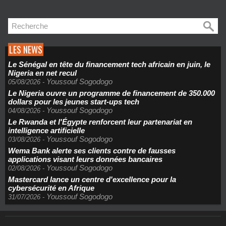
LES NEWS
Le Sénégal en tête du financement tech africain en juin, le
Nigeria en net recul
Youssouf Sogodogo
05/08/2026
-
Le Nigeria ouvre un programme de financement de 350.000
dollars pour les jeunes start-ups tech
Youssouf Sogodogo
04/08/2026
-
Le Rwanda et l'Égypte renforcent leur partenariat en
intelligence artificielle
Youssouf Sogodogo
03/08/2026
-
Wema Bank alerte ses clients contre de fausses
applications visant leurs données bancaires
Youssouf Sogodogo
02/08/2026
-
Mastercard lance un centre d'excellence pour la
cybersécurité en Afrique
Youssouf Sogodogo
31/07/2026
-