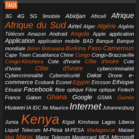
TAGS
Afrique
5G
Abidjan
4G
3G
Africell
9mobile
Afrique du Sud
Airtel
Algérie
Alger
Algérie
Angola
application
Android
Télécom
Amazon
Apple
Application
application mobile
BAD
Banque
Banque
Cameroun
Burkina Faso
Botswana
mondiale
Bénin
Congo-Brazzaville
Chine
Congo
Cape Town
Casablanca
Cote d'Ivoire
Côte d'Ivoire
Congo-Kinshasa
Cote
Côte d’Ivoire
cybercriminalité
d’Ivoire
e-
Dakar
Cybercriminalité
Cybersécurité
Drone
commerce
Ethiopie
Egypte
Ericsson
Ecobank
Econet
Facebook
Etisalat
fibre optique
Fibre optique
Fintech
Ghana
Google
Gabon
Guinée
France
GSMA
Internet
Huawei
IA
Ile Maurice
IDC
Johannesburg
Kenya
Jumia
Lagos
Liberia
Kigali
Kinshasa
M-Pesa
Madagascar
Liquid Telecom
M-PESA
Malawi
Maroc
Microsoft
Mali
Maroc Telecom
Mastercard
MEA