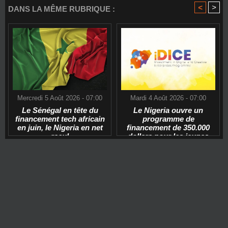
<
>
DANS LA MÊME RUBRIQUE :
Mercredi 5 Août 2026 - 07:00
Mardi 4 Août 2026 - 07:00
Le Sénégal en tête du
Le Nigeria ouvre un
financement tech africain
programme de
en juin, le Nigeria en net
financement de 350.000
recul
dollars pour les jeunes
start-ups tech