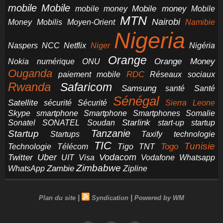
mobile
Mobile
Mobile money
Mobile
mobile money
MTN
Nairobi
Money
Mobilis
Moyen-Orient
Namibie
Nigeria
NCC
Naspers
Netflix
Niger
Nigéria
Orange
Orange Money
Nokia
numérique
ONU
Ouganda
RDC
paiement mobile
Réseaux sociaux
Rwanda
Safaricom
Samsung
santé
Santé
Sénégal
Satellite
sécurité
Sécurité
Sierra Leone
smartphone
Smartphones
Skype
Smartphone
Somalie
Starlink
start-up
startup
Sonatel
SONATEL
Soudan
Tanzanie
Startup
technologie
Startups
Taxify
TIC
Tunisie
Technologie
Télécom
Tigo
Togo
TNT
Uber
Vodacom
Twitter
UIT
Visa
Vodafone
Whatsapp
Zimbabwe
Zambie
WhatsApp
Zipline
|
|
Plan du site
Syndication
Powered by WM