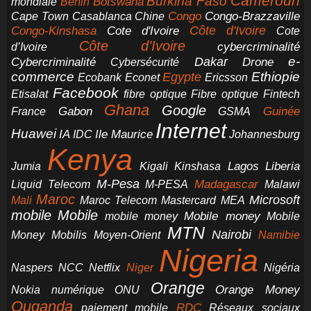
Cameroun
Burkina Faso
Botswana
mondiale
Bénin
Congo-Brazzaville
Chine
Congo
Cape Town
Casablanca
Cote d'Ivoire
Côte d'Ivoire
Congo-Kinshasa
Cote
Côte d’Ivoire
cybercriminalité
d’Ivoire
e-
Dakar
Cybercriminalité
Cybersécurité
Drone
commerce
Ethiopie
Egypte
Ericsson
Ecobank
Econet
Facebook
Etisalat
fibre optique
Fibre optique
Fintech
Ghana
Google
Gabon
Guinée
France
GSMA
Internet
Huawei
IA
Ile Maurice
IDC
Johannesburg
Kenya
Jumia
Lagos
Liberia
Kigali
Kinshasa
M-Pesa
Madagascar
Liquid Telecom
M-PESA
Malawi
Maroc
Microsoft
Mali
Maroc Telecom
Mastercard
MEA
mobile
Mobile
Mobile money
Mobile
mobile money
MTN
Nairobi
Money
Mobilis
Moyen-Orient
Namibie
Nigeria
NCC
Naspers
Netflix
Niger
Nigéria
Orange
Orange Money
Nokia
numérique
ONU
Ouganda
RDC
paiement mobile
Réseaux sociaux