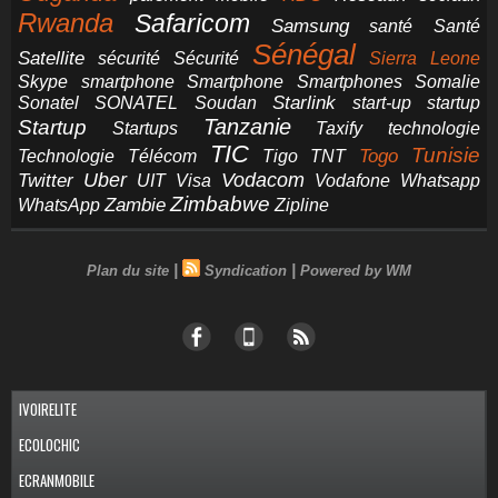
Rwanda
Safaricom
Samsung
santé
Santé
Sénégal
Satellite
sécurité
Sécurité
Sierra Leone
smartphone
Smartphones
Skype
Smartphone
Somalie
Starlink
start-up
startup
Sonatel
SONATEL
Soudan
Tanzanie
Startup
technologie
Startups
Taxify
TIC
Tunisie
Technologie
Télécom
Tigo
Togo
TNT
Uber
Vodacom
Twitter
UIT
Visa
Vodafone
Whatsapp
Zimbabwe
Zambie
WhatsApp
Zipline
|
|
Plan du site
Syndication
Powered by WM
IVOIRELITE
ECOLOCHIC
ECRANMOBILE