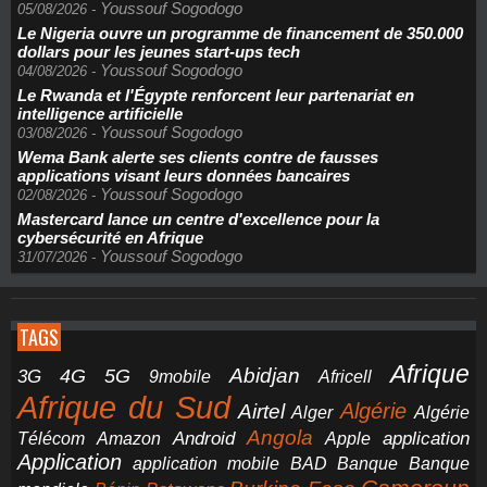
Youssouf Sogodogo
05/08/2026
-
Le Nigeria ouvre un programme de financement de 350.000
dollars pour les jeunes start-ups tech
Youssouf Sogodogo
04/08/2026
-
Le Rwanda et l'Égypte renforcent leur partenariat en
intelligence artificielle
Youssouf Sogodogo
03/08/2026
-
Wema Bank alerte ses clients contre de fausses
applications visant leurs données bancaires
Youssouf Sogodogo
02/08/2026
-
Mastercard lance un centre d'excellence pour la
cybersécurité en Afrique
Youssouf Sogodogo
31/07/2026
-
TAGS
Afrique
5G
Abidjan
4G
3G
Africell
9mobile
Afrique du Sud
Airtel
Algérie
Alger
Algérie
Angola
application
Android
Télécom
Amazon
Apple
Application
application mobile
BAD
Banque
Banque