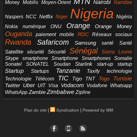
MTN
Nairobi
Money
Mobilis
Moyen-Orient
Namibie
Nigeria
NCC
Naspers
Netflix
Niger
Nigéria
Orange
Orange Money
Nokia
numérique
ONU
Ouganda
RDC
paiement mobile
Réseaux sociaux
Rwanda
Safaricom
Samsung
santé
Santé
Sénégal
Satellite
sécurité
Sécurité
Sierra Leone
smartphone
Smartphones
Skype
Smartphone
Somalie
Starlink
start-up
startup
Sonatel
SONATEL
Soudan
Tanzanie
Startup
technologie
Startups
Taxify
TIC
Tunisie
Technologie
Télécom
Tigo
Togo
TNT
Uber
Vodacom
Twitter
UIT
Visa
Vodafone
Whatsapp
Zimbabwe
Zambie
WhatsApp
Zipline
|
|
Plan du site
Syndication
Powered by WM