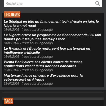
LES NEWS
Le Sénégal en tête du financement tech africain en juin, le
Nigeria en net recul
Youssouf Sogodogo
05/08/2026
-
Le Nigeria ouvre un programme de financement de 350.000
dollars pour les jeunes start-ups tech
Youssouf Sogodogo
04/08/2026
-
Le Rwanda et l'Égypte renforcent leur partenariat en
intelligence artificielle
Youssouf Sogodogo
03/08/2026
-
Wema Bank alerte ses clients contre de fausses
applications visant leurs données bancaires
Youssouf Sogodogo
02/08/2026
-
Mastercard lance un centre d'excellence pour la
cybersécurité en Afrique
Youssouf Sogodogo
31/07/2026
-
TAGS