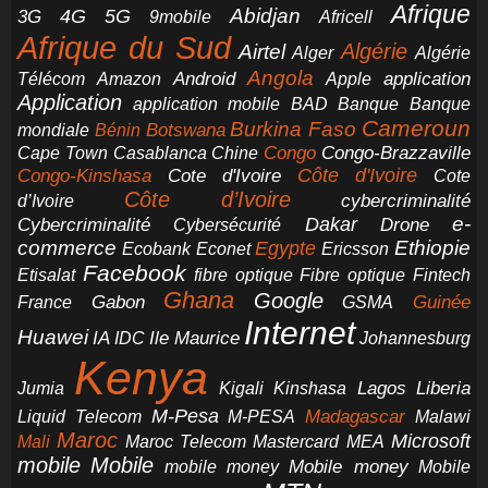
Afrique
5G
Abidjan
4G
3G
Africell
9mobile
Afrique du Sud
Airtel
Algérie
Alger
Algérie
Angola
application
Android
Télécom
Amazon
Apple
Application
application mobile
BAD
Banque
Banque
Cameroun
Burkina Faso
Botswana
mondiale
Bénin
Congo-Brazzaville
Chine
Congo
Cape Town
Casablanca
Cote d'Ivoire
Côte d'Ivoire
Congo-Kinshasa
Cote
Côte d’Ivoire
cybercriminalité
d’Ivoire
e-
Dakar
Cybercriminalité
Cybersécurité
Drone
commerce
Ethiopie
Egypte
Ericsson
Ecobank
Econet
Facebook
Etisalat
fibre optique
Fibre optique
Fintech
Ghana
Google
Gabon
Guinée
France
GSMA
Internet
Huawei
IA
Ile Maurice
IDC
Johannesburg
Kenya
Jumia
Lagos
Liberia
Kigali
Kinshasa
M-Pesa
Madagascar
Liquid Telecom
M-PESA
Malawi
Maroc
Microsoft
Mali
Maroc Telecom
Mastercard
MEA
mobile
Mobile
Mobile money
Mobile
mobile money