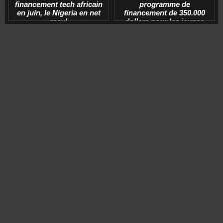
financement tech africain
programme de
en juin, le Nigeria en net
financement de 350.000
recul
dollars pour les jeunes
start-ups tech