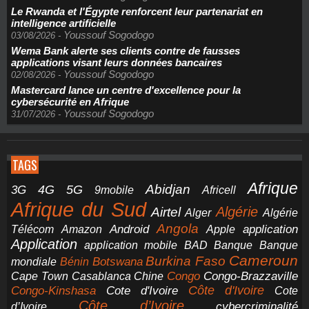
Le Rwanda et l'Égypte renforcent leur partenariat en
intelligence artificielle
Youssouf Sogodogo
03/08/2026
-
Wema Bank alerte ses clients contre de fausses
applications visant leurs données bancaires
Youssouf Sogodogo
02/08/2026
-
Mastercard lance un centre d'excellence pour la
cybersécurité en Afrique
Youssouf Sogodogo
31/07/2026
-
TAGS
Afrique
5G
Abidjan
4G
3G
Africell
9mobile
Afrique du Sud
Airtel
Algérie
Alger
Algérie
Angola
application
Android
Télécom
Amazon
Apple
Application
application mobile
BAD
Banque
Banque
Cameroun
Burkina Faso
Botswana
mondiale
Bénin
Congo-Brazzaville
Chine
Congo
Cape Town
Casablanca
Cote d'Ivoire
Côte d'Ivoire
Congo-Kinshasa
Cote
Côte d’Ivoire
cybercriminalité
d’Ivoire