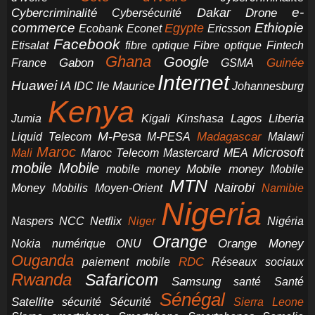
e-
Dakar
Cybercriminalité
Cybersécurité
Drone
commerce
Ethiopie
Egypte
Ericsson
Ecobank
Econet
Facebook
Etisalat
fibre optique
Fibre optique
Fintech
Ghana
Google
Gabon
Guinée
France
GSMA
Internet
Huawei
IA
Ile Maurice
IDC
Johannesburg
Kenya
Jumia
Lagos
Liberia
Kigali
Kinshasa
M-Pesa
Madagascar
Liquid Telecom
M-PESA
Malawi
Maroc
Microsoft
Mali
Maroc Telecom
Mastercard
MEA
mobile
Mobile
Mobile money
Mobile
mobile money
MTN
Nairobi
Money
Mobilis
Moyen-Orient
Namibie
Nigeria
NCC
Naspers
Netflix
Niger
Nigéria
Orange
Orange Money
Nokia
numérique
ONU
Ouganda
RDC
paiement mobile
Réseaux sociaux
Rwanda
Safaricom
Samsung
santé
Santé
Sénégal
Satellite
sécurité
Sécurité
Sierra Leone