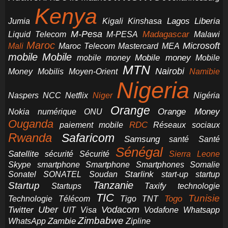
Kenya
Jumia
Lagos
Liberia
Kigali
Kinshasa
M-Pesa
Madagascar
Liquid Telecom
M-PESA
Malawi
Maroc
Microsoft
Mali
Maroc Telecom
Mastercard
MEA
mobile
Mobile
Mobile money
Mobile
mobile money
MTN
Nairobi
Money
Mobilis
Moyen-Orient
Namibie
Nigeria
NCC
Naspers
Netflix
Niger
Nigéria
Orange
Orange Money
Nokia
numérique
ONU
Ouganda
RDC
paiement mobile
Réseaux sociaux
Rwanda
Safaricom
Samsung
santé
Santé
Sénégal
Satellite
sécurité
Sécurité
Sierra Leone
smartphone
Smartphones
Skype
Smartphone
Somalie
Starlink
start-up
startup
Sonatel
SONATEL
Soudan
Tanzanie
Startup
technologie
Startups
Taxify
TIC
Tunisie
Technologie
Télécom
Tigo
Togo
TNT
Uber
Vodacom
Twitter
UIT
Visa
Vodafone
Whatsapp
Zimbabwe
Zambie
WhatsApp
Zipline