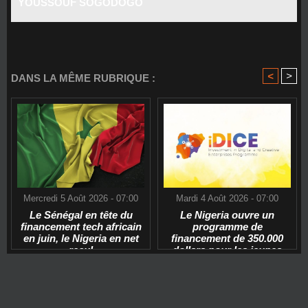
YOUSSOUF SOGODOGO
<
>
DANS LA MÊME RUBRIQUE :
Mercredi 5 Août 2026 - 07:00
Mardi 4 Août 2026 - 07:00
Le Sénégal en tête du
Le Nigeria ouvre un
financement tech africain
programme de
en juin, le Nigeria en net
financement de 350.000
recul
dollars pour les jeunes
start-ups tech