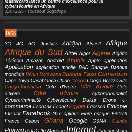
Mastercard lance un centre d'excellence pour la
cybersécurité en Afrique
Youssouf Sogodogo
31/07/2026
-
TAGS
Afrique
5G
Abidjan
4G
3G
Africell
9mobile
Afrique du Sud
Airtel
Algérie
Alger
Algérie
Angola
application
Android
Télécom
Amazon
Apple
Application
application mobile
BAD
Banque
Banque
Cameroun
Burkina Faso
Botswana
mondiale
Bénin
Congo-Brazzaville
Chine
Congo
Cape Town
Casablanca
Cote d'Ivoire
Côte d'Ivoire
Congo-Kinshasa
Cote
Côte d’Ivoire
cybercriminalité
d’Ivoire
e-
Dakar
Cybercriminalité
Cybersécurité
Drone
commerce
Ethiopie
Egypte
Ericsson
Ecobank
Econet
Facebook
Etisalat
fibre optique
Fibre optique
Fintech
Ghana
Google
Gabon
Guinée
France
GSMA
Internet
Huawei
IA
Ile Maurice
IDC
Johannesburg